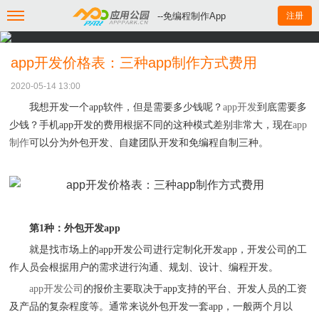
--免编程制作App
注册
app开发价格表：三种app制作方式费用
2020-05-14 13:00
我想开发一个
app
软件，但是需要多少钱呢？
app
开发
到底需要多
少钱？手机
app
开发的费用根据不同的这种模式差别非常大，现在
app
制作
可以分为外包开发
、
自建团队开发和免编程自制三种。
第
1
种
：
外包开发
app
就是找市场上的
app
开发公司进行定制化开发
app
，开发公司的工
作人员会根据用户的需求进行沟通
、
规划
、
设计
、
编程开发。
app
开发公司
的报价主要取决于
app
支持的平台
、
开发人员的工资
及产品的复杂程度等。通常来说外包开发一套
app
，一般两个月以