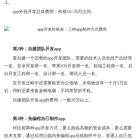
上。
app
外包开发总体费用
：
价格
10~50
万之间。
第
2
种
：
自建团队开发
app
要自建一个完整的
app
开发团队，需要的技术人员包括产品经理
一名
、
安卓开发师一名
、
苹果
iOS
开发师一名
、
前端工程师一名
、
后
台开发工程师一名
、
设计师一名
、
测试人员一名。
在开发过程中还需要租赁办公场地，水电物业等一个月
1
万左
右
，
同时还要准备桌椅电脑，不同类型的手机。
自建团队开发
app
的费用
：
一般
20
万以上。
第
3
种
：
免编程自己制作
app
对比前两种
app
开发方式，要么面临高额的资金成本，要么需要
技术支撑，通过应用公园内免编程
app
在线制作平台，普通人自己也