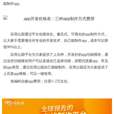
能制作
app
。
应用公园通过平台化模块化
、
傻瓜式
、
可视化的
app
制作方式，
让大家不需要懂任何专业的开发技术，自己能制作
app
，成本可以降
低
90%
以上。
应用公园平台为大家提供了上百种，开发好的
app
功能模块，通
过这些功能模块用户可以直接自己选择功能
，拼图式
搭建
app
。
常见
的
app
类型，通过应用公园自己都能制作。
应用公园
还为大家提供了
上百套
app
模板，可以一键使用。
免编程自建
app
费用
：
仅需
1~2
万左右。