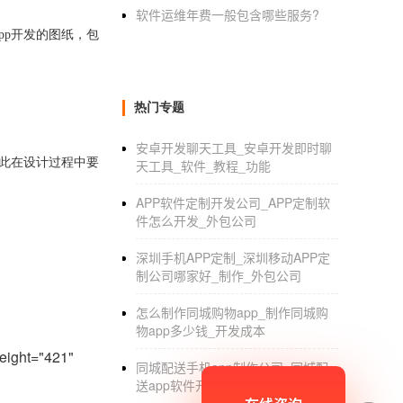
软件运维年费一般包含哪些服务?
pp
开发的图纸，包
热门专题
安卓开发聊天工具_安卓开发即时聊
此在设计过程中要
天工具_软件_教程_功能
APP软件定制开发公司_APP定制软
件怎么开发_外包公司
深圳手机APP定制_深圳移动APP定
制公司哪家好_制作_外包公司
怎么制作同城购物app_制作同城购
物app多少钱_开发成本
ght="421"
同城配送手机app制作公司_同城配
送app软件开发_软件定制