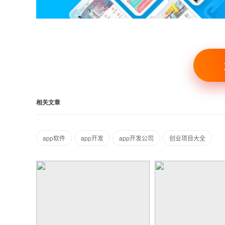
相关文章
app软件
app开发
app开发公司
创业项目大全