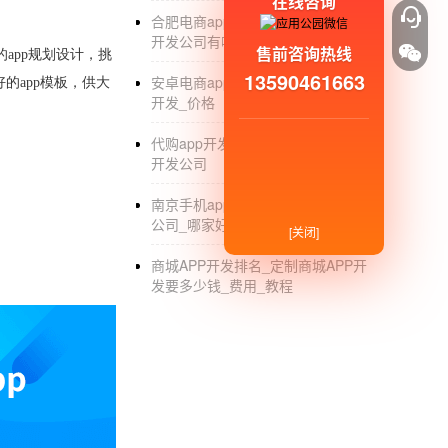
在线咨询
合肥电商app开发公司_合肥电商app
开发公司有哪些_价格
售前咨询热线
的
app
规划设计，挑
13590461663
安卓电商app开发_安卓电商app定制
好的
app
模板，供大
开发_价格
代购app开发_海外代购平台哪个好_
开发公司
南京手机app开发公司_南京app开发
公司_哪家好_排名
[关闭]
商城APP开发排名_定制商城APP开
发要多少钱_费用_教程