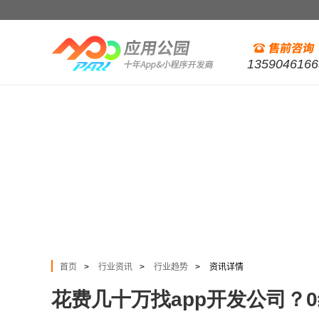
1359046166
首页
行业资讯
行业趋势
资讯详情
>
>
>
花费几十万找app开发公司？0