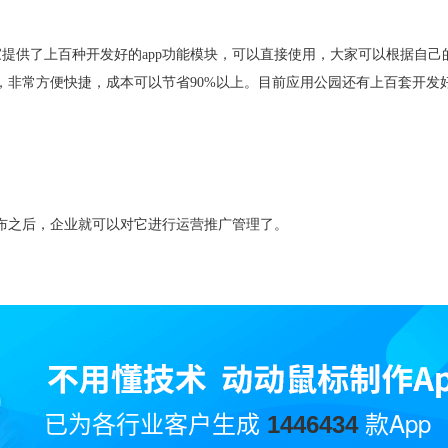
家提供了上百种开发好的
app
功能模块，可以直接使用，大家可以根据自己
，非常方便快捷，成本可以节省
90%
以上。目前应用公园还有上百套开发
布之后，企业就可以对它进行运营推广管理了。
已为各行业客户生成
款App
1446434