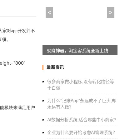
<
>
大家对
app
开发并不
事项。
躺赚神器，淘宝客系统全新上线
ght="300"
最新资讯
很多商家做小程序,没有转化路径等
于白做
为什么“记账App”永远成不了巨头,却
永远有人做?
能模块来满足用户
AI数据分析系统,适合哪些中小商家?
企业为什么要开始考虑AI管理系统?