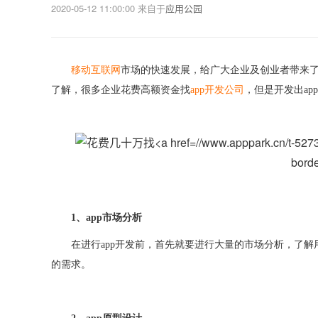
2020-05-12 11:00:00
来自于
应用公园
移动互联网
市场的快速发展，给广大企业及创业者带来
了解，很多企业花费高额资金找
app
开发公司
，但是开发出
app
borde
1
、
app
市场分析
在进行
app
开发前，首先就要进行大量的市场分析，了解
的需求。