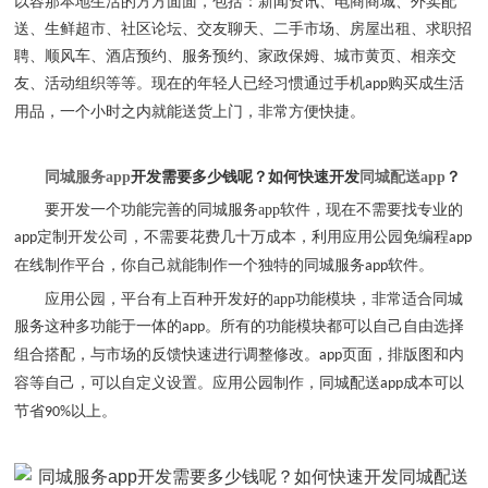
以容那本地生活的方方面面，包括：新闻资讯、电商商城、外卖配
送、生鲜超市、社区论坛、交友聊天、二手市场、房屋出租、求职招
聘、顺风车、酒店预约、服务预约、家政保姆、城市黄页、相亲交
友、活动组织等等。现在的年轻人已经习惯通过手机
购买成生活
app
用品，一个小时之内就能送货上门，非常方便快捷。
同城服务
app
开发需要多少钱呢？如何快速开发
同城配送
app
？
要开发一个功能完善的同城服务
app
软件，现在不需要找专业的
定制开发公司，不需要花费几十万成本，利用应用公园免编程
app
app
在线制作平台，你自己就能制作一个独特的同城服务
软件。
app
应用公园，平台有上百种开发好的
app
功能模块，非常适合同城
服务这种多功能于一体的
。所有的功能模块都可以自己自由选择
app
组合搭配，与市场的反馈快速进行调整修改。
页面，排版图和内
app
容等自己，可以自定义设置。应用公园制作，同城配送
成本可以
app
节省
以上。
90%