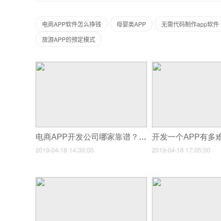
电商APP软件怎么挣钱
母婴类APP
无需代码制作app软件
旅游APP的预定模式
电商APP开发公司哪家靠谱？如何评估App开发公司？
2019-04-18 14:30:00
2019-04-18 17:05:00