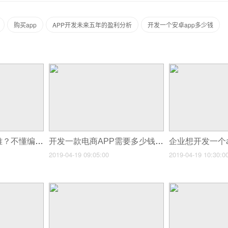
购买app
APP开发未来五年的盈利分析
开发一个安卓app多少钱
开发一个APP有多难？不懂编程自己5分就能制作？
开发一款电商APP需要多少钱？帮你节省90%成本的新模式
2019-04-19 09:05:00
2019-04-19 10:30:0