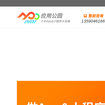
1359046166