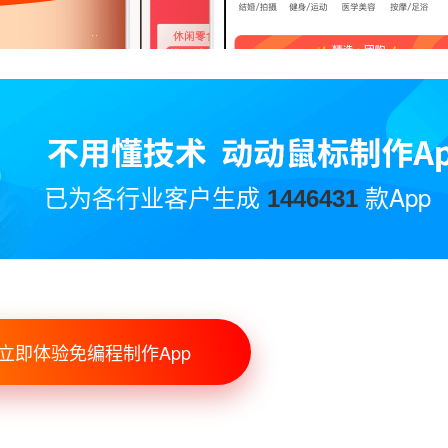
已为各行业客户生成
款App
1446431
立即体验免编程制作App