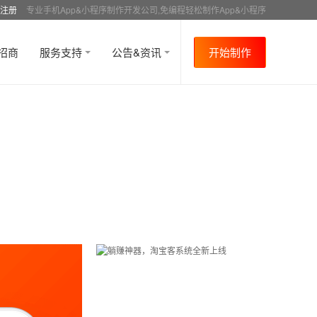
注册
专业手机App&小程序制作开发公司,免编程轻松制作App&小程序
招商
服务支持
公告&资讯
开始制作
首页
行业资讯
行业趋势
资讯详情
>
>
>