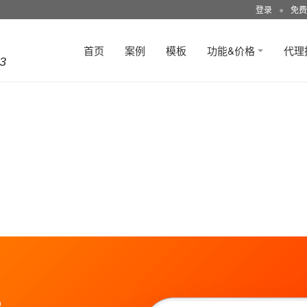
登录
●
免费
首页
案例
模板
功能&价格
代理
3