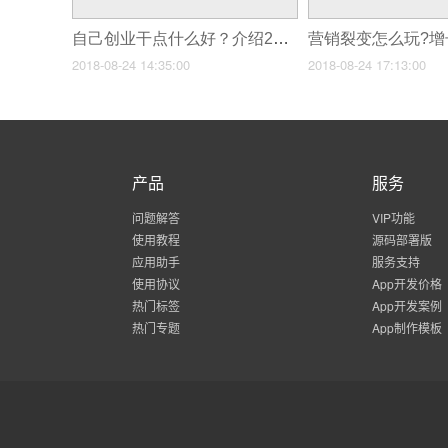
自己创业干点什么好？介绍2个低成本、高收益的移动互联网赚钱项目
2018-08-24 14:35:00
2018-08-24 17:13:00
产品
服务
问题解答
VIP功能
使用教程
源码部署版
应用助手
服务支持
使用协议
App开发价格
热门标签
App开发案例
热门专题
App制作模板