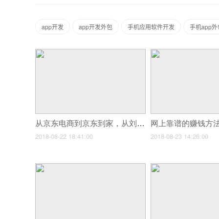
app开发
app开发外包
手机应用软件开发
手机app
从京东电商到京东到家，从刘强东战略布局看新零售的未来
2018-08-22 18:41:00
2018-08-23 14:26:00