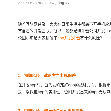
2021-11-25 23:05:00
来自于
应用公园
随着互联网普及，大家在日常生活中都离不开手机应用a
有自己的开发团队，所以一般都是请外包公司开发，a
公园小编给大家讲解下
app开发外包
有什么风险？
1、前期风险—战略方向出现偏差
在开发app前，首先要确定好app的战略方向，根
去，以保证app的实用性，否则开发出来的app无法
2、中期风险—选择外包公司出现失误