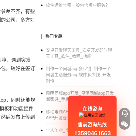
软件运维年费一般包含哪些服务?
量参差不齐，有些
例的公司，多方对
热门专题
安卓开发聊天工具_安卓开发即时聊
天工具_软件_教程_功能
保障，遇到突发
外包，较好在签订
制作一个同城app多少钱_制作一个
同城生活服务app软件多少钱_开发
制作
昆明同城app开发_昆明同城app开发
哪家好_手机系统_公司
pp，同时还能规
的模板和功能控件
在线咨询
移动电商APP开发价格_移动电商
，然后发布上传到
APP开发要多少钱_解决方案
售前咨询热线
个人创业_个人创业做什么好_项目
13590461663