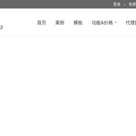
登录
●
免费
首页
案例
模板
功能&价格
代理
3