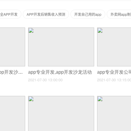
全APP开发
APP开发后销售收入预测
开发自己用的app
外卖网app
app专业定制开发,app开发沙龙活动
app专业开发,app开发沙龙活动
app专业开发公
2021-07-30 13:00:00
2021-07-30 13:15:0