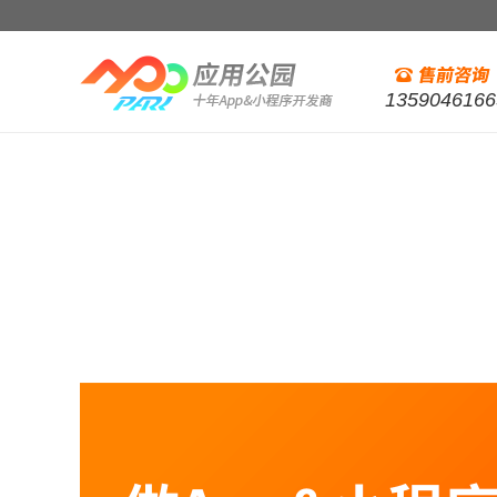
1359046166