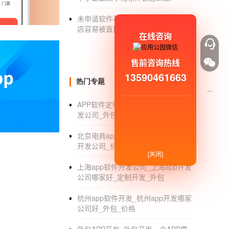
定出合理的
APP运营
和推广方案。
未申请软件著作权的APP,上架应用商
店容易被直接下架
'/
在线咨询
二、推广计划
售前咨询热线
1.渠道推广：基本上线：各大下载市场、
应用
13590461663
热门专题
就是上线，这是基本的，不用花钱，只需要较
APP软件定制开发_APP软件定制开
2.运营商渠道推广：中国移动、中国电信、中
发公司_外包_公司
3.第三方门店：A类以上属于第三方门店。
北京电商app开发_北京电商移动app
4.HTC市场、opponearme、魅族市场、moto 
开发公司_价格
[关闭]
5.集成墙推广：“集成墙”是在一个应用中显
上海app软件开发公司_上海app开发
公司哪家好_定制开发_外包
完成任务，应用程序的开发可以获得相应的收
'/
杭州app软件开发_杭州app开发哪家
公司好_外包_价格
6.广告平台：量快，效果明显，但成本高。以目前主