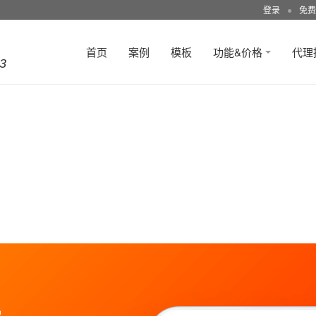
登录
●
免费
首页
案例
模板
功能&价格
代理
3