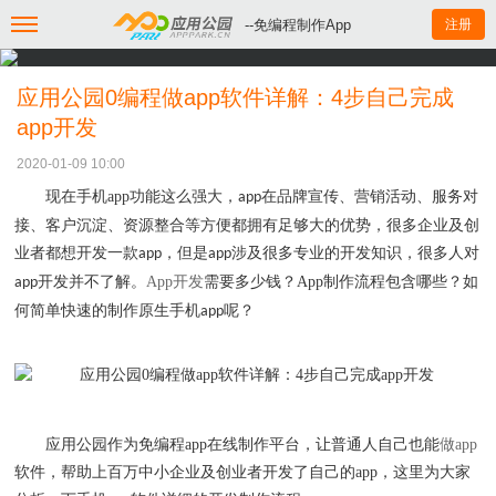
--免编程制作App
注册
应用公园0编程做app软件详解：4步自己完成
app开发
2020-01-09 10:00
现在手机
app
功能这么强大，
在品牌宣传、营销活动、服务对
app
接、客户沉淀、资源整合等方便都拥有足够大的优势，很多企业及创
业者都想开发一款
，但是
涉及很多专业的开发知识，很多人对
app
app
开发并不了解。
App
开发
需要多少钱？
App
制作流程包含哪些？如
app
何简单快速的制作原生手机
呢？
app
应用公园作为免编程
app
在线制作平台，让普通人自己也能
做
app
软件，帮助上百万中小企业及创业者开发了自己的
app
，这里为大家