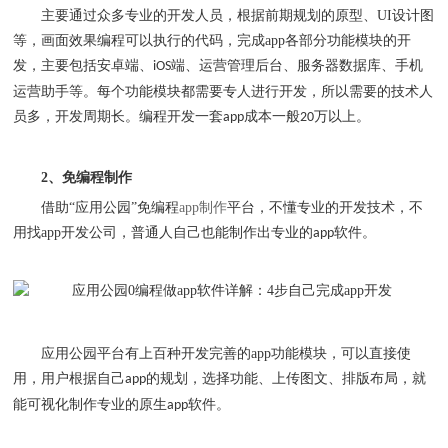
主要通过众多专业的开发人员，根据前期规划的原型、
UI
设计图
等，画面效果编程可以执行的代码，
完成
app
各部分功能模块的开
发，主要包括安卓端、
端、运营管理后台、服务器数据库、手机
iOS
运营助手等。每个功能模块都需要专人进行开发，所以需要的技术人
员多，开发周期长。编程开发一套
成本一般
万以上。
app
20
2
、免编程制作
借助
“应用公园”免编程
app
制作
平台，不懂专业的开发技术，不
用找
app
开发公司，普通人自己也能制作出专业的
软件。
app
应用公园平台有上百种开发完善的
app
功能模块，可以直接使
用，用户根据自己
的规划，选择功能、上传图文、排版布局，就
app
能可视化制作专业的原生
软件。
app