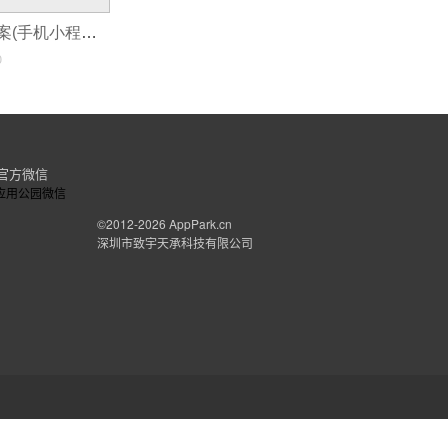
小程序制作的方案(手机小程序制作必要的4个流程)
0
官方微信
©2012-2026
AppPark.cn
深圳市致宇天承科技有限公司