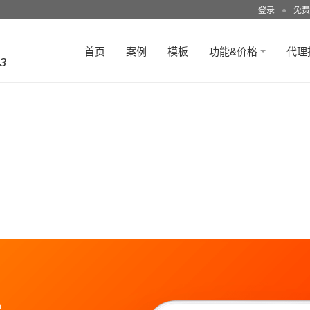
登录
●
免费
首页
案例
模板
功能&价格
代理
3