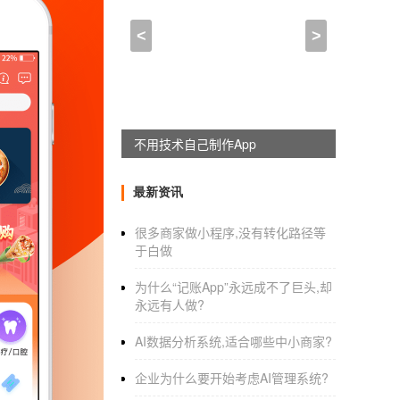
家装app软件开发费用,家
<
>
2021-10-08 18:45:00
来自于
应用公园
小康
拼团app开发
小康拼团
不用技术自己制作App
系统开发
[龙卡：189微-0300-电2
进入新零售时代，人们的生活将被重新科技化
最新资讯
时代的到来而发生新的变化。家装技术与生活
很多商家做小程序,没有转化路径等
于白做
小康红包(免费注册粉——)，下载APP，参与
为什么“记账App”永远成不了巨头,却
月分享90-150个粉丝。每个粉丝每天只抢到1个
永远有人做?
个月：万粉丝*100粉丝=100万粉丝。
AI数据分析系统,适合哪些中小商家?
小康套餐(900元体验套餐):零售价：1098元
企业为什么要开始考虑AI管理系统?
粉丝推出拼团，在拼团成功下单金额为900元*1