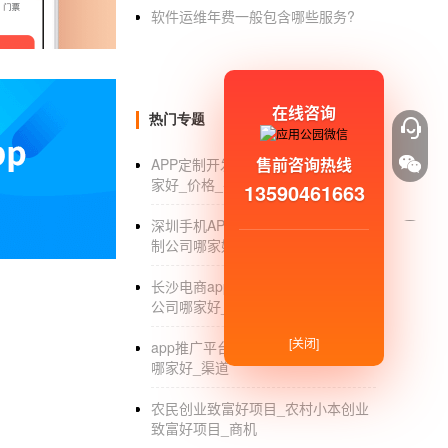
小康包(9900元家庭包):零售价：12078元
软件运维年费一般包含哪些服务?
丝推出拼团，拼团成功了9900元*10%=990
此外，还包括销售激励：15%；服务津贴：你分享
元)* 5%=45万元；市场新销售8%红利：销
在线咨询
热门专题
餐，自动升级为9900家庭套餐。
售前咨询热线
APP定制开发_APP定制开发公司哪
健康e站：销售奖励：15%；服务津贴：你分享
家好_价格_平台
13590461663
5%:各种新港的收入；仪器服务利润；产品零售
深圳手机APP定制_深圳移动APP定
40万。
制公司哪家好_制作_外包公司
把家装作为连接人们科技生活的纽带，不断强
长沙电商app开发_长沙电商app开发
加生活化的方向转变。
公司哪家好_价格
[关闭]
app推广平台_app推广平台有哪些_
哪家好_渠道
农民创业致富好项目_农村小本创业
致富好项目_商机