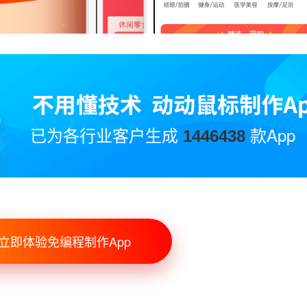
已为各行业客户生成
款App
1446438
立即体验免编程制作App