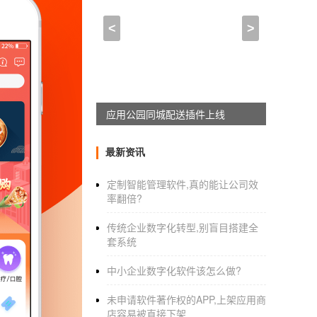
团购app怎么开发,团购ap
<
>
2021-09-24 09:45:00
来自于
应用公园
团购
app开发多少钱
？如何开发一个团
团购
app开发多少钱
应用公园移动互联网解决方案上线
？如何开发一个团购应用
APP在团购的出现，无疑对当地商家是一大利
最新资讯
开发
，团购，凯格尔科技的线上平台可以快速整
定制智能管理软件,真的能让公司效
率翻倍?
1.产品服务：产品分类项目，根据平台服务的
传统企业数字化转型,别盲目搭建全
2.服务搜索：在用户的关键词搜索操作中，根
套系统
结果。
中小企业数字化软件该怎么做?
3.订单功能：主要为用户提供在线购买产品的
未申请软件著作权的APP,上架应用商
店容易被直接下架
4.凭证管理：凭证是团购商户营销的重要营销