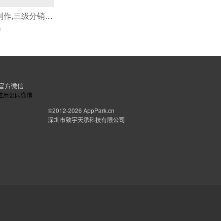
三级分销合app制作,三级分销app制作
0
官方微信
©2012-2026
AppPark.cn
深圳市致宇天承科技有限公司