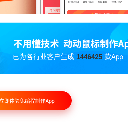
已为各行业客户生成
款App
1446425
立即体验免编程制作App