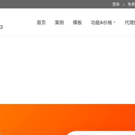
登录
●
免费
首页
案例
模板
功能&价格
代理
3