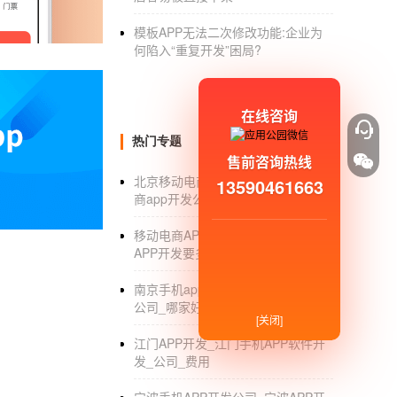
5.地图功能：在团购服务中，地图功能是必不
模板APP无法二次修改功能:企业为
何陷入“重复开发”困局?
娱乐、餐饮等相关娱乐场所的确切地址。进行
8.浏览历史：浏览过的产品或商品。
在线咨询
9.我的收藏：添加相关产品或商品到收藏。
热门专题
10.搜索：直接搜索产品，或者产品支持模糊查
售前咨询热线
北京移动电商app开发_北京移动电
13590461663
11.购物车：选择自己喜欢的产品，放入购物
商app开发公司_费用_报价
12.会员中心：实现分级客户管理，方便厂家
移动电商APP开发价格_移动电商
APP开发要多少钱_解决方案
那么凯格尔科技开发团购APP是怎么做的呢？
南京手机app开发公司_南京app开发
'/
公司_哪家好_排名
[关闭]
app开发
江门APP开发_江门手机APP软件开
团购APP开发
开发流程：需求调研-签约-可视化UI设
发_公司_费用