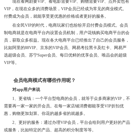
现在看网剧要
VIP
、看电影需要
VIP
、购物需要
VIP
、点外卖也有
VIP
，在现在众多的消费场景，
VIP
会员已经成为常见的商业模式。
付费成为会员，就能享受更优惠的价格或者更好的服务。
在全民
VIP的时代，电商玩家们也纷纷开启付费会员模式。会员
制电商就是在电商平台内设置会员机制，用户花钱购买电商平台的会
员，获取众多权益。现在各大电商平台已经推出了自己的会员服务，
比如阿里的88
VIP
、京东的
VIP
会员、网易考拉黑卡及红卡、网易严
选超级会员、苏宁Super会员、每日优鲜的优享会员、唯品会的超级
VIP
等。
会员电商模式有哪些作用呢？
对
app用户来说
1、
更省钱：一个平台型电商的会员，就等于众多商家的
VIP
，不
需要再一家一家的开会员。在每一家店铺消费都能享受
VIP
折扣优
惠，购物更加划算。你花的越多省的就越多。
2、
更好的服务：通过办理
VIP
会员，平台会给到用户更好的产品
或服务，比如特定的产品、超高的积分制度等等。