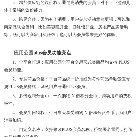
5、
增加供应链的议价权：通过高消费的会员，对于上下游都具
体非常强的议价能力。
6、
跨界合作：因为有了消费，用户参加活动意向更强，可以和
商家做联合促销，比如美容院开业、游泳馆开业、房地产品牌活动
等，既可以为商家引流赚钱，也可以为会员带来更好的体验。
应用公园
plus会员功能亮点
1、
全平台打通：应用公园全平台交易形式类商品均支持
PLUS
会员功能。
2、
专属商品价格
：
平台商品统一折扣或为每件商品单独设置专
属
PLUS会员价格，刺激用户开通PLUS会员。
3、
多倍返积分金币
：
一次购物
N 倍积分金币，调动用户消费积
极性。
4、
会员生日特权
：
生日当天享受购物
N 倍积分及金币，为用户
消费加码。
5、
自定义名称
：
支持修改
PLUS会员名称，拒绝署名雷同，打造