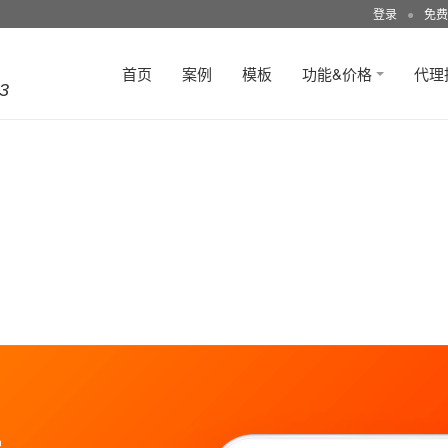
登录
●
免费
首页
案例
模板
功能&价格
代理
3