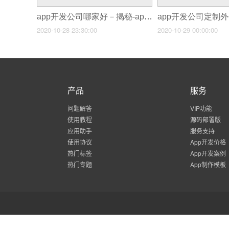
app开发公司哪家好－揭秘-app公司排名
2020-10-28 23:30:00
2020-10-29 00:00:00
产品
服务
问题解答
VIP功能
使用教程
源码部署版
应用助手
服务支持
使用协议
App开发价格
热门标签
App开发案例
热门专题
App制作模板