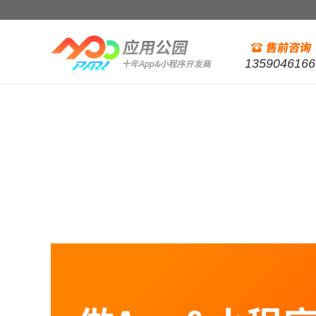
1359046166