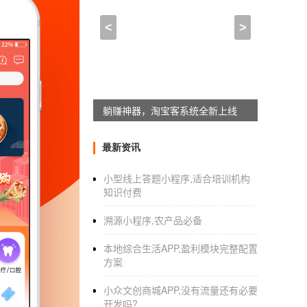
做一款社交app我也要考虑
<
>
2021-09-07 17:45:00
来自于
应用公园
做一个类似美团的APP需要学习什么 
你可以先去一些“网上
躺赚神器，淘宝客系统全新上线
app开发平台
”。国内外
主要面向非熟练普通用户，提供
免费app制作
服
最新资讯
小型线上答题小程序,适合培训机构
只需做一个APP几分钟，操作简单，功能强大。
知识付费
国外——appmark，appmachine等。需要
溯源小程序,农产品必备
了解在线应用平台可以制作哪些应用。如果你成
本地综合生活APP,盈利模块完整配置
方案
你必须学习所有的编程语言，C /JAVE，对吗？
小众文创商城APP,没有流量还有必要
另外，你打算做安卓APP还是IOS？这也应该
开发吗?