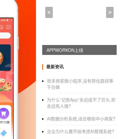
专业app开发公司,开发a
<
>
2021-08-26 16:30:00
来自于
应用公园
如何判断一家
APP开发公司
的技术实
一款成功的APP，只有经过规划、编程、严格
APPWORKON上线
竟很多bug也会影响APP的正常运行。所以对于
判断：
最新资讯
1.应用程序开发公司的团队规模
很多商家做小程序,没有转化路径等
于白做
为什么“记账App”永远成不了巨头,却
公司，开发，的专业APP必须有相应的公司规模和完整的
永远有人做?
team-UI设计-售后团队，以确保一个APP项
AI数据分析系统,适合哪些中小商家?
2.APP开发公司成功案例
企业为什么要开始考虑AI管理系统?
这个案例证明了一个开发公司的实力，通过了解