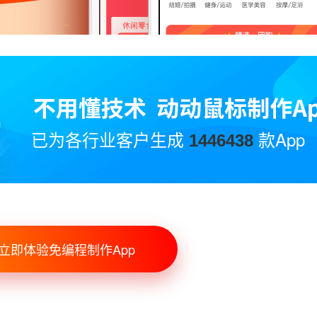
已为各行业客户生成
款App
1446438
立即体验免编程制作App