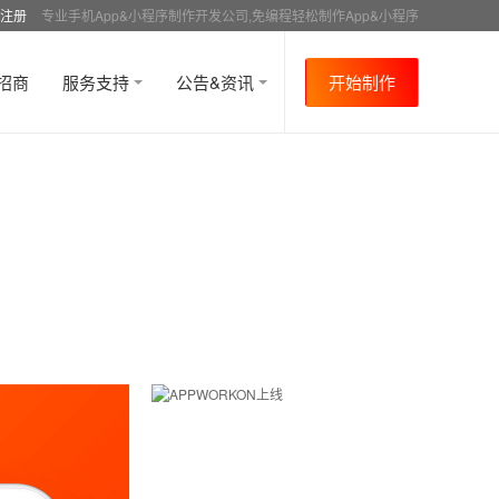
注册
专业手机App&小程序制作开发公司,免编程轻松制作App&小程序
招商
服务支持
公告&资讯
开始制作
首页
行业资讯
行业趋势
资讯详情
>
>
>