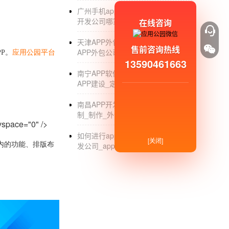
广州手机app开发_广州手机app软件
开发公司哪家好_软件培训
在线咨询
天津APP外包制作开发公司_天津
售前咨询热线
APP外包公司有哪些_手机软件定制
P。
应用公园平台
13590461663
南宁APP软件开发制作公司_南宁
APP建设_定制_外包开发
南昌APP开发公司_南昌APP软件定
制_制作_外包公司_哪家好
space="0" />
如何进行app推广_手机app_app开
[关闭]
板内的功能、排版布
发公司_app推广方案