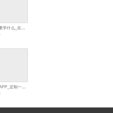
制作手机APp需要学什么_在线制作app
0
制作数据对比的APP_定制一个app大概多少钱
0