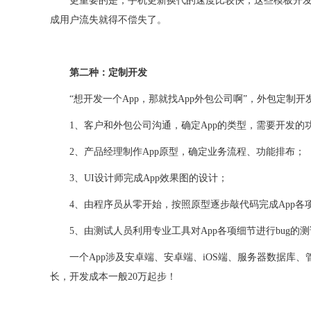
更重要的是，手机更新换代的速度比较快，这些模板开
成用户流失就得不偿失了。
第二种：定制开发
“想开发一个
App，那就找App外包公司啊
”，外包定制开
1、
客户和外包公司沟通，确定App的类型，需要开发的
2、
产品经理制作
App原型，确定业务流程、功能排布；
3、
UI设计师完成App效果图的设计；
4、
由程序员从零开始，按照原型逐步敲代码完成
App
5、
由测试人员利用专业工具对
App各项细节进行bug的
一个
App涉及安卓端、
安卓端、
iOS端、服务器数据库
长，开发成本一般20万起步！