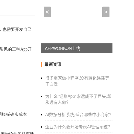
<
>
，也需要开发自己
APPWORKON上线
见的三种App开
最新资讯
很多商家做小程序,没有转化路径等
于白做
为什么“记账App”永远成不了巨头,却
永远有人做?
AI数据分析系统,适合哪些中小商家?
用模板确实成本
企业为什么要开始考虑AI管理系统?