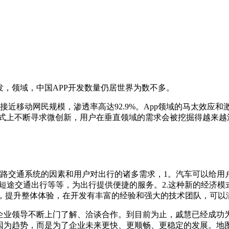
发，领域，中国APP开发数量仍居世界为数不多。
接近移动网民规模，渗透率高达92.9%。App领域的马太效应
模式上不断寻求微创新，用户在垂直领域的需求会被挖掘得越来
路交通系统的因素和用户对出行的诸多需求，1。汽车可以给用
rip，进行短途交通出行等等，为出行提供便捷的服务。2.这种新
，提升整体体验，在开发有丰富的经验和强大的技术团队，可以
企业领导不断上门了解、洽谈合作。到目前为止，戚慧已经成功为
是因为趋势，而是为了企业未来更快、更顺畅、更稳定的发展。地