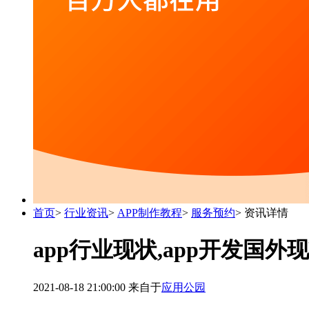
首页
>
行业资讯
>
APP制作教程
>
服务预约
>
资讯详情
app行业现状,app开发国外
2021-08-18 21:00:00
来自于
应用公园