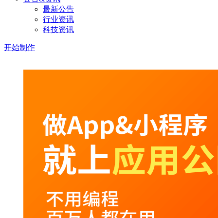
最新公告
行业资讯
科技资讯
开始制作