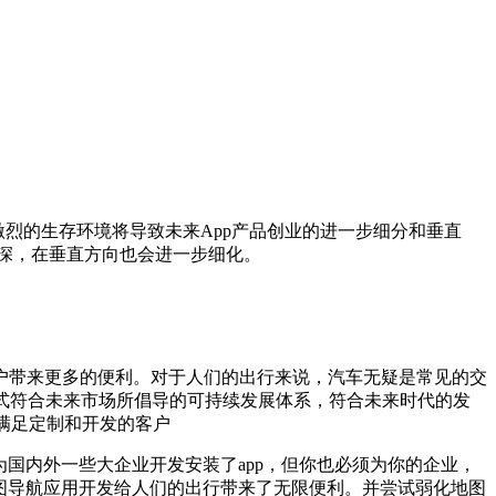
和激烈的生存环境将导致未来App产品创业的进一步细分和垂直
越深，在垂直方向也会进一步细化。
户带来更多的便利。对于人们的出行来说，汽车无疑是常见的交
的经济模式符合未来市场所倡导的可持续发展体系，符合未来时代的发
满足定制和开发的客户
国内外一些大企业开发安装了app，但你也必须为你的企业，
图导航应用开发给人们的出行带来了无限便利。并尝试弱化地图