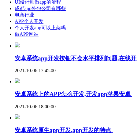
UI设计师做app的流程
成都app外包公司有哪些
电商行业
APP个人开发
个人开发app可以上架吗
做APP网站
安卓系统app开发按钮不会水平排列问题,在线开
2021-10-06 17:45:00
安卓系统上的APP怎么开发,开发app苹果安卓
2021-10-06 18:00:00
安卓系统原生app开发,app开发的特点