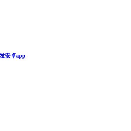
发安卓app