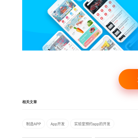
相关文章
制造APP
App开发
实验室预约app的开发