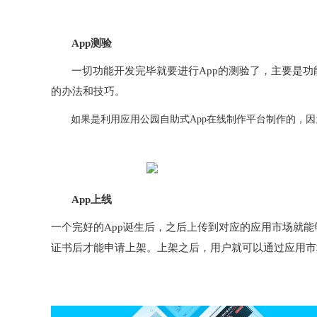
App测验
一切功能开发完毕就要进行
App的测验了，主要是
的办法和技巧。
如果是利用应用公园自助式
App在线制作平台制作的，
App上线
一个完好的
App诞生后，之后上传到对应的应用市场就能
证书后才能申请上架。上架之后，用户就可以通过应用市