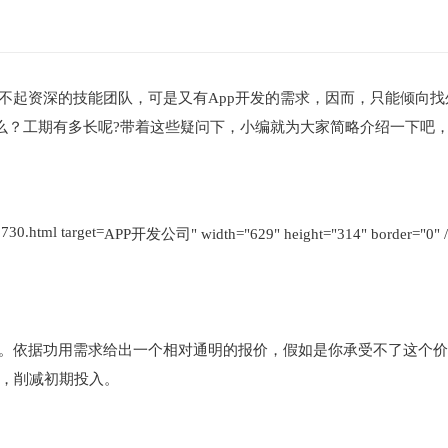
不起资深的技能团队，可是又有
App开发的需求，因而，只能倾向
什么？工期有多长呢?带着这些疑问下，小编就为大家简略介绍一下吧
APP开发公司" width="629" height="314" border="0" 
。依据功用需求给出一个相对通明的报价，假如是你承受不了这个价
，削减初期投入。