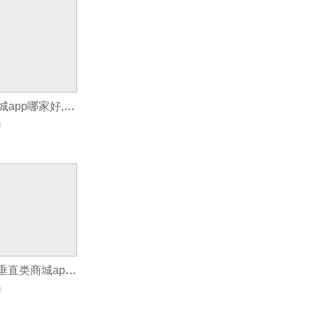
坪山附近开发商城app哪家好,坪山商城app开发哪家便宜
0
垂直app是什么,垂直类商城app开发
0