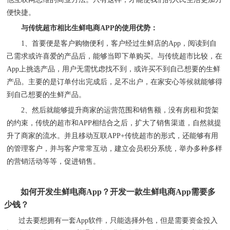
便快捷。
与传统超市相比生鲜电商
APP的使用优势：
1、
首要便是客户购物便利，客户经过生鲜店的
App，阅读到自
己需求或许喜爱的产品后，能够当即下单购买。与传统超市比较，在
App上挑选产品，用户无需忧虑找不到，或许买不到自己想要的生鲜
产品。主要的是订单付出完成后，足不出户，在家安心等候就能够得
到自己想要的生鲜产品。
2、
然后就能够
提升
商家的运营范围和
销售
额，没有房租和货架
的约束，传统的超市和
APP相结合之后，
扩大了销售渠道
，
自然
就
提
升
了商家的流水。并且移动互联
APP+传统超市的形式，还能够有用
的
管理
客户，并与客户常常互动，
建立会员积分系统，举办多种多样
的营销活动等等，促进销售。
如何开发生鲜电商
App？开发一款生鲜电商App需要多
少钱？
过去要想拥有一套
App软件，只能选择外包，但是需要资金投入