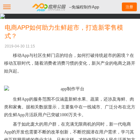
--免编程制作App
注册
电商APP如何助力生鲜超市，打造新零售模
式？
2019-04-30 11:15
移动
App
与社区
生鲜门店的
结合，如何打破传统超市的困境？在
移动互联时代，随着消费者消费习惯的变化，新兴产业的电商之路开
始
兴起
。
生鲜
App
的服务范围不仅涵盖新鲜水果、蔬菜，还涉及海鲜、肉
类和家禽。据相关数据显示，主要集中在一线城市、广泛分布在北方
的
生鲜
App
月活跃用户已突破
1000万关卡。
基于如此庞大的用户群，在充满无限商机的同时，新一代电商
App
的开发也需要不断的改革创新，不断挖掘潜在用户需求，学习其
他互联网思维的商业方法。只有这样，才能使我们的人民生活更加方