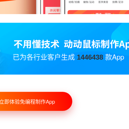
已为各行业客户生成
款App
1446438
立即体验免编程制作App