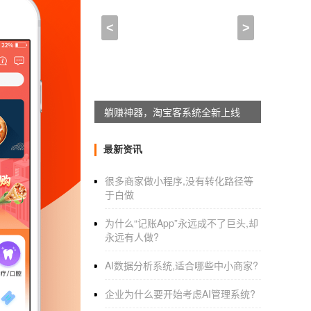
58同城app开发经费预算,
<
>
2021-07-24 08:30:00
来自于
应用公园
58同城工资
软件开发
工程师待遇 看准
58同城，于2005年12月在北京成立。它于北
躺赚神器，淘宝客系统全新上线
为生活服务领域的上市企业！2021年6月，
度合作，共同提升产品功能和用户体验。八年来，
最新资讯
求技术创新，拓宽深化服务品类，依托人们日常
很多商家做小程序,没有转化路径等
前，58同城的网站内容已覆盖国内约380个城
于白做
同城庞大细致的服务体系，在短的时间内找到
为什么“记账App”永远成不了巨头,却
需求。在“通过互联网让人们的生活更简单”的
永远有人做?
务、旅游交友、餐饮娱乐等多种生活服务。在5
AI数据分析系统,适合哪些中小商家?
站式生活服务平台。除了满足用户对便捷生活的
VIP服务的基础上，我们提供精准促销、智能促
企业为什么要开始考虑AI管理系统?
由58同城构建的一套从消费者看到信息到完成