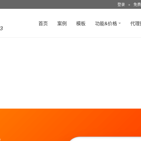
登录
●
免费
首页
案例
模板
功能&价格
代理
3