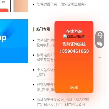
软件运维年费一般包含哪些服务?
有产品版块逐步实现消费者保护机制，让58同
行交易时更加放心
无
忧。58同城自成立以来
功能等；让58同城成为基于消费者根本利益的
代”。未来，通过不懈努力，不断完善信用管理
热门专题
在线咨询
.查看全文
怎么制作同城购物app_制作同城购
售前咨询热线
物app多少钱_开发成本
13590461663
移动电商APP开发软件_移动电商
APP开发有哪些发展趋势_公司
个人怎么做电商_怎样才能做好电商
_赚钱
成都APP外包开发公司_成都APP开
[关闭]
发_制作_报价_排名
深圳APP开发公司_深圳手机APP软
件定制开发_外包_制作团队公司