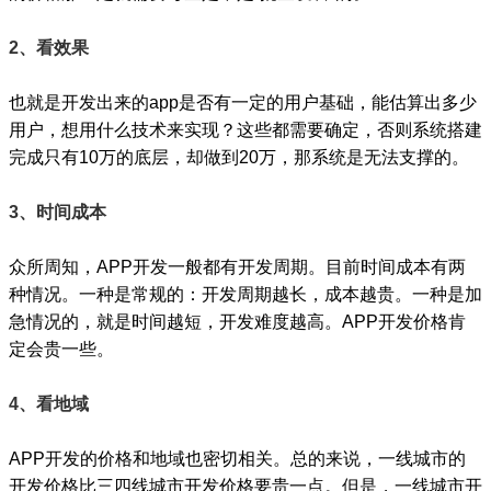
2、看效果
也就是开发出来的app是否有一定的用户基础，能估算出多少
用户，想用什么技术来实现？这些都需要确定，否则系统搭建
完成只有10万的底层，却做到20万，那系统是无法支撑的。
3、时间成本
众所周知，APP开发一般都有开发周期。目前时间成本有两
种情况。一种是常规的：开发周期越长，成本越贵。一种是加
急情况的，就是时间越短，开发难度越高。APP开发价格肯
定会贵一些。
4、看地域
APP开发的价格和地域也密切相关。总的来说，一线城市的
开发价格比三四线城市开发价格要贵一点。但是，一线城市开