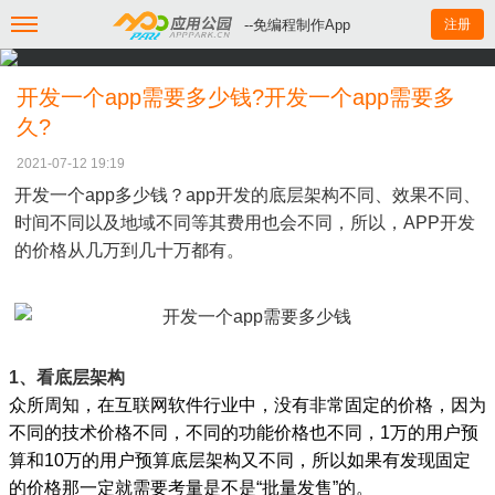
--免编程制作App
注册
开发一个app需要多少钱?开发一个app需要多
久?
2021-07-12 19:19
开发一个app多少钱？app开发的底层架构不同、效果不同、
时间不同以及地域不同等其费用也会不同，所以，APP开发
的价格从几万到几十万都有。
1、看底层架构
众所周知，在互联网软件行业中，没有非常固定的价格，因为
不同的技术价格不同，不同的功能价格也不同，1万的用户预
算和10万的用户预算底层架构又不同，所以如果有发现固定
的价格那一定就需要考量是不是“批量发售”的。