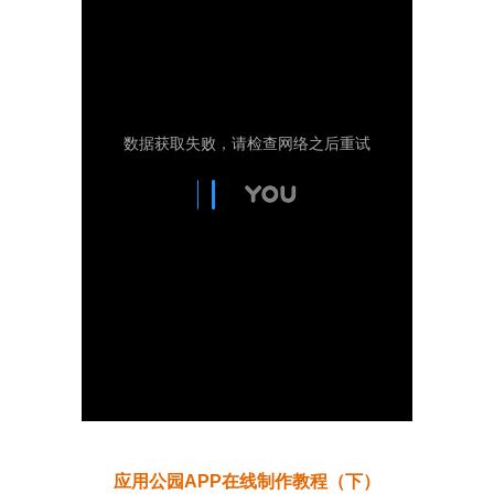
应用公园APP在线制作教程（下）