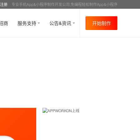
注册
专业手机App&小程序制作开发公司,免编程轻松制作App&小程序
招商
服务支持
公告&资讯
开始制作
首页
行业资讯
媒体报道
资讯详情
>
>
>