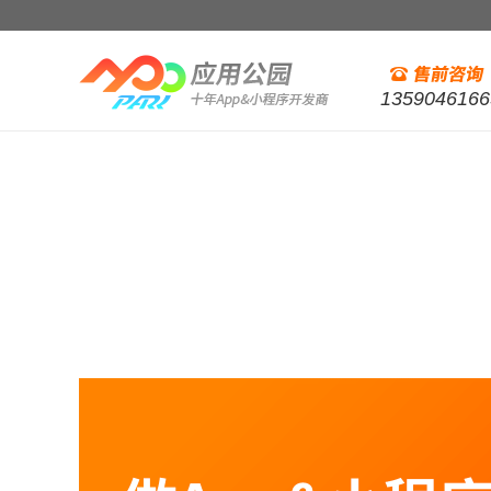
1359046166