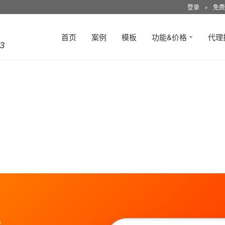
登录
●
免费
首页
案例
模板
功能&价格
代理
3