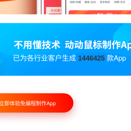
已为各行业客户生成
款App
1446425
立即体验免编程制作App