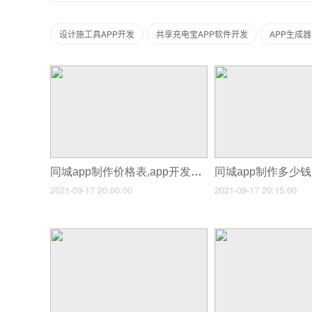
设计施工具APP开发
共享充电宝APP软件开发
APP生成器
同城app制作价格表,app开发功能价格表
2021-09-17 20:00:00
2021-09-17 20:15:00