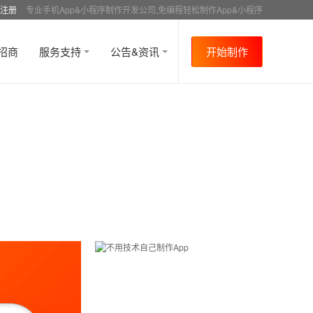
注册
专业手机App&小程序制作开发公司,免编程轻松制作App&小程序
招商
服务支持
公告&资讯
开始制作
首页
行业资讯
APP运营
资讯详情
>
>
>