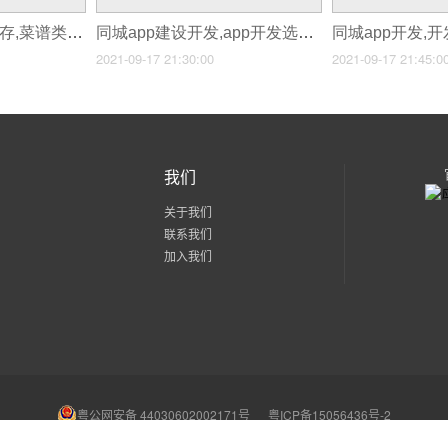
同城app如何运营生存,菜谱类的app如何开发
同城app建设开发,app开发选哪个
2021-09-17 21:30:00
2021-09-17 21:45:0
我们
关于我们
联系我们
加入我们
粤公网安备 44030602002171号
粤ICP备15056436号-2