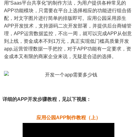
用“Saas平台共享化”的制作方法，为用户提供各种常见的
APP功能模块，只需要在平台上选择相应的功能进行组合搭
配，对文字图片进行简单的排版即可。应用公园采用原生
APP开发技术，支持源码二次开发部署，并提供后台商铺管
理，APP运营数据监控，不出一周，就可以完成APP从创意
到上线，资金成本不到1万元，真正实现低门槛高质量开发
app,运营管理数据一手把控，对于APP功能有一定要求，资
金成本又有限的商家企业来说，无疑是合适的选择。
详细的APP开发步骤教程，见以下视频：
应用公园APP制作教程（上）