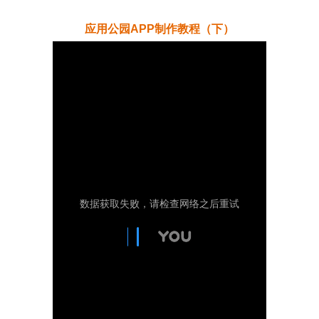
应用公园APP制作教程（下
）