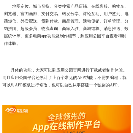
地图定位
、
城市切换
、
分类搜索产品店铺
、
在线客服
、
购物车
、
浏览器
、
宫阁画廊
、
支付交易
、
转发分享
、
评论互动
、
用户签到
、
电
话短信
、
外卖配送
、
货到付款
、
商品管理
、
活动促销
、
订单管理
、
分
销拼团
、
超级会员
、
物流查询
、
商家入驻
、
商城结算
、
消息推送
、
数
据统计等
。
更多电商
app
功能及制作细节
，
到应用公园平台查看和制
作体验
。
具体的功能，大家可以到应用公园官网进行下载或者制作体验。
而且应用公园平台还累计了上百个常见的
APP功能，不需要编程，就
可以对APP模板进行修改，也可以自己从零搭建一个独创的APP。