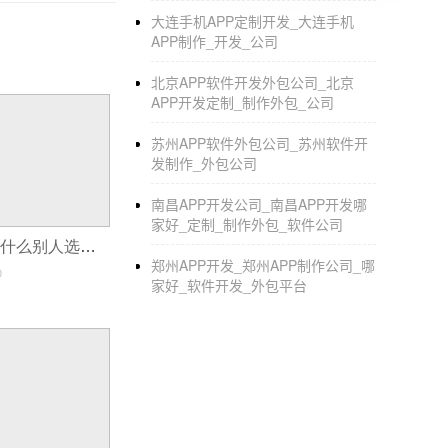
大连手机APP定制开发_大连手机
APP制作_开发_公司
北京APP软件开发外包公司_北京
APP开发定制_制作外包_公司
苏州APP软件外包公司_苏州软件开
发制作_外包公司
南昌APP开发公司_南昌APP开发哪
家好_定制_制作外包_软件公司
同样做小程序,为什么别人选混合版?
郑州APP开发_郑州APP制作公司_哪
0
家好_软件开发_外包平台