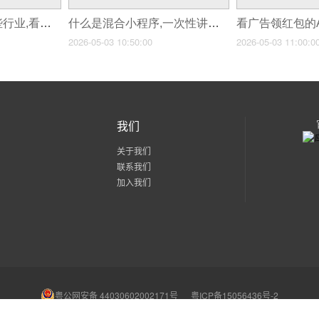
混合小程序适配哪些行业,看完这篇你就懂了!
什么是混合小程序,一次性讲透彻!
2026-05-03 10:50:00
2026-05-03 11:00:0
我们
关于我们
联系我们
加入我们
粤公网安备 44030602002171号
粤ICP备15056436号-2