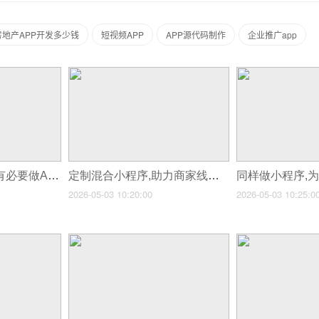
房地产APP开发多少钱
短视频APP
APP源代码制作
企业推广app
已经有小程序了,还有必要做App吗?
定制混合小程序,助力商家线上突围
2026-05-03 10:20:00
2026-05-03 10:25:0