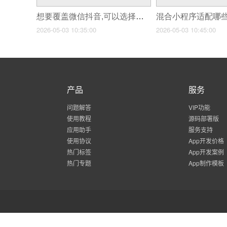
想要覆盖微信抖音,可以选择做混合小程序
2026-05-03 10:35:00
2026-05-03 10:45:00
产品
服务
问题解答
VIP功能
使用教程
源码部署版
应用助手
服务支持
使用协议
App开发价格
热门标签
App开发案例
热门专题
App制作模板