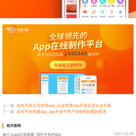
1446444
迄今为止已生成
款APP
上一篇
如何开发企业管理app_企业管理App开发促进企业升级
下一篇
如何开发党建app_app开发中用户体验和卸载的联系
相关新闻
2021-03-08
做什么app比较新颖_国外开发的app