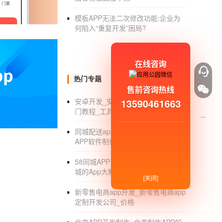
外卖订餐APP开发是懒人经济下的产物。
模板APP无法二次修改功能:企业为
开始移动应用订餐的新模式。不少后来者也想
何陷入“重复开发”困局?
进行分析。1.理解外卖订餐人群的需求，根据
美团外卖的餐饮巨头普遍做大众化需求，后起之
在线咨询
APP开发与测试：产品雏形做出后，由测试工
功能优秀的外卖手机软件，就要选择靠谱的移动
热门专题
售前咨询热线
13590461663
安卓开发_安卓开发前景怎么样_入
门教程_工具_平台
同城配送app制作_同城配送手机
APP软件制作公司_排行
58同城APP开发费用_开发类似58同
城的App大概预算多少_费用_排名
[关闭]
新零售电商app开发_新零售电商app
定制开发公司_价格