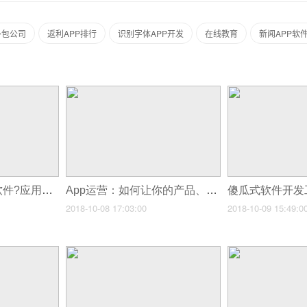
外包公司
返利APP排行
识别字体APP开发
在线教育
新闻APP软
如何制作手机应用软件?应用软件开发流程详解,无需经验自己制作教程
App运营：如何让你的产品、思想、行为像病毒一样入侵
2018-10-08 17:03:00
2018-10-09 15:49:0