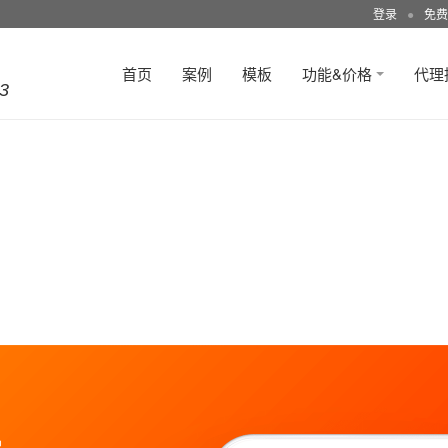
登录
●
免费
首页
案例
模板
功能&价格
代理
3