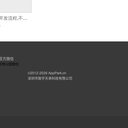
一个软件的完整开发流程,不会程序也能自己制作手机App软件
0
官方微信
©2012-2026
AppPark.cn
深圳市致宇天承科技有限公司