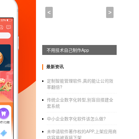
外卖接单的app制作教程_
<
>
2021-05-05 14:45:00
来自于
应用公园
APP开发公司
：共享健身房新鲜出炉
共享健身房，顾名思义，就是照搬共享单车
不用技术自己制作App
彻底颠覆了传统健身年卡的消费模式，一起来体
房，然后扫一下健身器材上的二维码，就能计费
最新资讯
以及次数，那么就有返现，在共享健身房平台中
定制智能管理软件,真的能让公司效
步，还是举铁，所有的运动数据都能上传到数
率翻倍?
有返现。而对共享健身房APP开发平台来说，
传统企业数字化转型,别盲目搭建全
说，制作智能健身单车，在前面设置一个大屏幕
套系统
里，APP马上给出练习哪种训练器材的解决方
中小企业数字化软件该怎么做?
智能健身房不仅能够解决健身房离家较远，而
未申请软件著作权的APP,上架应用商
外卖
订餐APP开发
流程和解决方案
店容易被直接下架