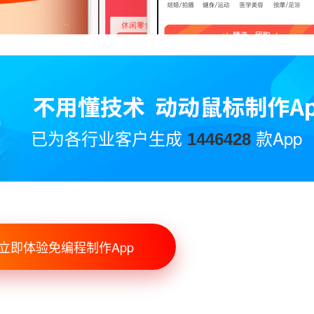
已为各行业客户生成
款App
1446428
立即体验免编程制作App