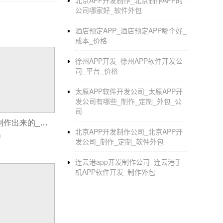
北京APP开发制作_北京制作APP的
公司哪家好_软件外包
酒店预定APP_酒店预定APP哪个好_
成本_价格
徐州APP开发_徐州APP软件开发公
司_平台_价格
太原APP软件开发公司_太原APP开
发公司有哪些_制作_定制_外包_公
司
威海app是怎么制作出来的_威海APP开发基本流程是怎样的
北京APP开发制作公司_北京APP开
0
发公司_制作_定制_软件外包
连云港app开发制作公司_连云港手
机APP软件开发_制作外包