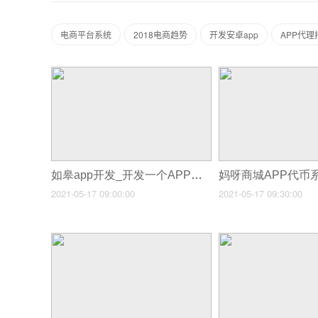
电商平台系统
2018电商趋势
开发安卓app
APP代理
如皋app开发_开发一个APP要多长时间
2021-05-17 09:00:00
2021-05-17 09:30:00