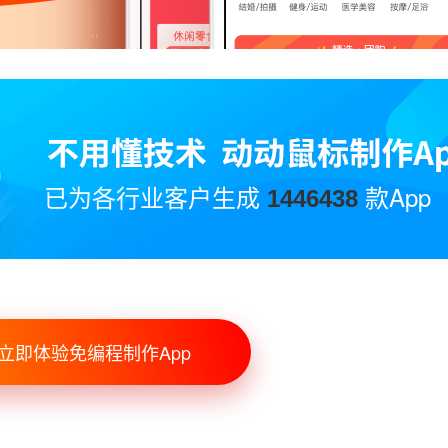
已为各行业客户生成
款App
1446438
立即体验免编程制作App