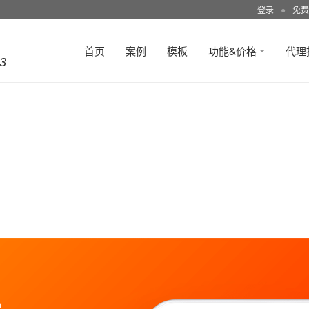
登录
●
免费
首页
案例
模板
功能&价格
代理
3