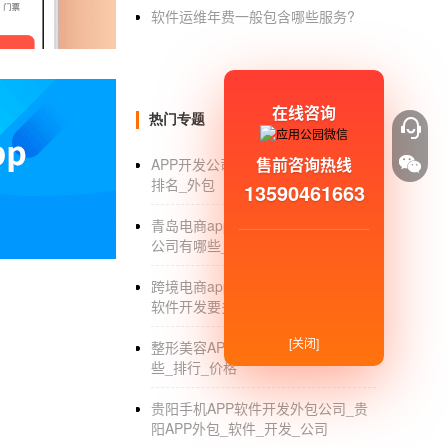
制作一个物流App需要哪些流程
软件运维年费一般包含哪些服务?
物流App开发拥有庞大的用户流量群体，
户，网上购物的发展，物流快递成为了用户生活
者用户提供物流上的服务，为自己服务。那制作
在线咨询
热门专题
发的定位，要制作的是一个怎样的物流App，
求给出一个合理的开发价和开发的周期的预估
售前咨询热线
APP开发公司_APP开发公司哪家好_
排名_外包
13590461663
的要求，和开发的App 的功能特点，由专业
完成的部分进行测试。检测功能上和开发方案上
青岛电商app开发_青岛电商app开发
给开发部门的相关人员，进一步的额进行修改
公司有哪些_价格
人员，与客户进行App的验收工作。制作一个
跨境电商app开发费用_跨境电商app
更多细节上的内容，可以和我们进行联系沟通，
软件开发要多少钱_排行
[关闭]
整形美容APP开发_美容APP都有哪
些_排行_价格
贵阳手机APP软件开发外包公司_贵
阳APP外包_软件_开发_公司