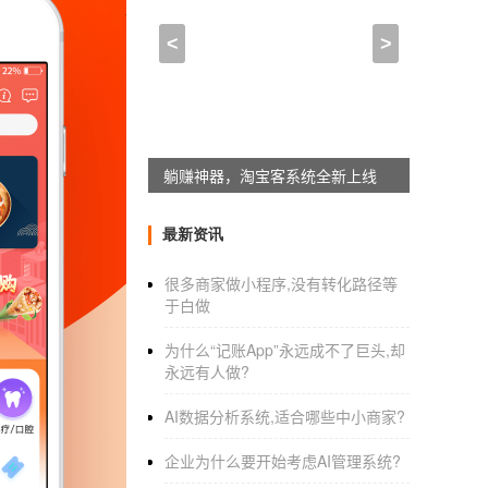
嘉兴app开发和web开发
<
>
2021-05-03 15:15:00
来自于
应用公园
婚车来啦APP在做产品中会遇到哪些
婚车租赁APP婚车来啦是基于共享经济的
躺赚神器，淘宝客系统全新上线
目前已开通300多个城市的婚车租赁业务。婚
为新人提供接亲服务，带来可观收益。在发展
最新资讯
索，不断试错。产品迭代快，创业初期由于成本
很多商家做小程序,没有转化路径等
来啦租客端、婚车来啦车主端、婚车来啦商家端
于白做
来，婚车来啦有三个端，在运营难度上会大些
为什么“记账App”永远成不了巨头,却
车来啦
APP平台
的确与其他平台有很多不同之
永远有人做?
上，就提前做了业务的规划、拆分，技术方面就
AI数据分析系统,适合哪些中小商家?
品，才能从技术出发，之前貌似没有和婚车租
的经验，会更好。嘉兴app开发和web开发
企业为什么要开始考虑AI管理系统?