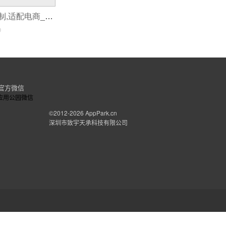
商家私域钱包定制,适配电商_招商_会员平台
0
官方微信
©2012-2026
AppPark.cn
深圳市致宇天承科技有限公司