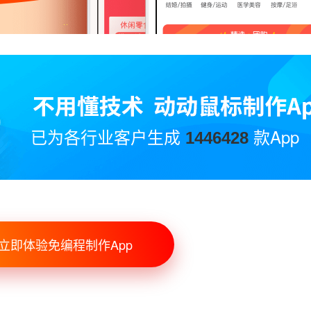
已为各行业客户生成
款App
1446428
立即体验免编程制作App