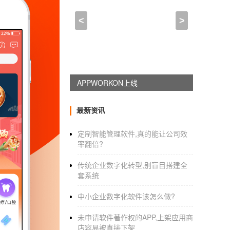
海宁app开发—-海宁软件
<
>
2021-04-18 19:00:00
来自于
应用公园
关键词：海宁软件开发有哪些电话地址、海
现在很多企业都会通过海宁
软件开发公司
进行
APPWORKON上线
在很多企业都愿意进行软件定制，而并不愿意
开发定制
的方式可以凸显出软件的功能性，这
最新资讯
1、促进企业信息化建设
定制智能管理软件,真的能让公司效
现在越来越多企业比较注重信息化建设，目的
率翻倍?
进作用，信息化建设就需要通过专业的公司来
比较全面展现，企业信息化管理过程就会变得
传统企业数字化转型,别盲目搭建全
套系统
海宁做app开发的公司电话、海宁定制开发软
2、方便企业进行工作管理
中小企业数字化软件该怎么做?
企业选择专业的海宁软件开发公司进行软件定
未申请软件著作权的APP,上架应用商
作管理要求，还能给各种不同类型的客户提供
店容易被直接下架