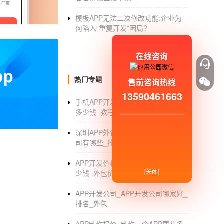
美标准，符合企业情况的进行开发设计，促进
模板APP无法二次修改功能:企业为
3、促进营销推广效果
何陷入“重复开发”困局?
如果一个企业拥有属于自己的软件，软件的功
方面会带来更好的优势，除了会让客户资源变
在线咨询
和客户之间的距离拉近，所以推广营销效果就
之所以现在各大企业都在进行软件定制，无论是
热门专题
售前咨询热线
来进行开发制作，就是为了呈现出以上这些优
13590461663
手机APP开发_手机APP软件开发要
势，根据大众用户的实际需求来进行功能设计
多少钱_教程_工具_流程_公司
件开发的公司-软件定制知多少
以上就是海宁app开发-海宁软件开发定制公司
深圳APP外包_深圳手机APP外包公
司有哪些_排名_报价
APP开发价格_开发个手机APP要多
[关闭]
少钱_外包价格_报价单
APP开发公司_APP开发公司哪家好_
排名_外包