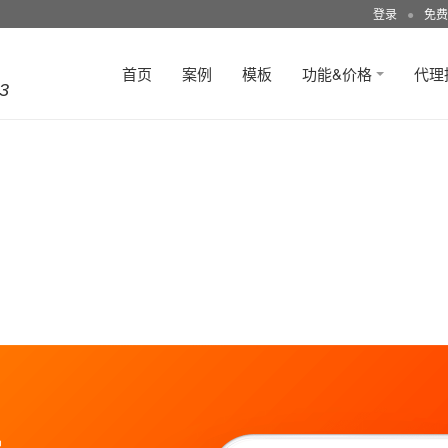
登录
●
免费
首页
案例
模板
功能&价格
代理
3