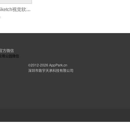
从Photoshop到Sketch视觉软件开发的演变
0
官方微信
©2012-2026
AppPark.cn
深圳市致宇天承科技有限公司