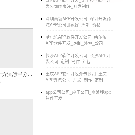
沈阳APP软件开发_沈阳APP软件开
发公司哪家好_开发制作
可以自行购买字体，要是想要进一步了解某款
者、设计时间等更细致的信息。
深圳商城APP开发公司_深圳开发商
城APP公司哪家好_周期_价格
健身房APP开发的功能需求有哪些
哈尔滨APP软件开发公司_哈尔滨
APP软件开发_定制_外包_公司
根据目前APP市场场景来看，对APP开发的
行业也不例外，那些，健身房开发自己的APP
长沙APP软件开发公司_长沙APP开
来源于首要介绍和门店展示。健身房APP肯定
发公司_定制_制作_外包
效果就是方便客户来往，增加客户弹性，所以门
重庆APP软件开发外包公司_重庆
好书推荐app制作方法,读书分享app怎么做
导师无偿在线咨询的。第三：团购。团购在健身
APP外包公司_开发_制作_定制
0
在线上吸引过来的。健身房APP开发的基本功
app公司公司_应用公园_零编程app
软件开发