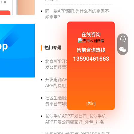
1、
开发APP
的工具，目前国内外比较有名的
A
同一款APP源码,为什么有的商家不
2、APP开发人员的成本，一般APP的价格的构
能商用?
持和维护，APP的功能是很复杂的，如果一般有
式，这个相对来说，web研发人员的成本比IO
在线咨询
3、APP开发功能，一款APP的基本功能有登
服务商，这样算下来，
热门专题
售前咨询热线
4、APP的开发上线，完成APP开发以后，上线
13590461663
北京APP开发公司_北京手机APP开
息。
发公司经营范围_外包_排名
开发电商APP费用_开发一款电商
APP的费用大概是多少_公司
社区生活服务平台_社区o2o生活服
识别字体APP开发 没有你不认识的字
务平台有哪些_盈利模式
[关闭]
但是中国就有多种字体，对于我们来说识字就
字达人。系统才能自动识别，否则显示的答案有
长沙手机APP开发公司_长沙手机
APP开发公司哪家好_外包_排名
体，并且能够更快地识别连用体、让用户变成一
种它认为正确或者是相似的字体让用户选择。 