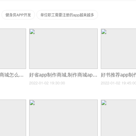
健身房APP开发
单位职工需要注册的app越来越多
好商城制作app,app商城怎么制作
好省app制作商城,制作商城app风险
2022-01-02 19:30:00
2022-01-02 19:45:0