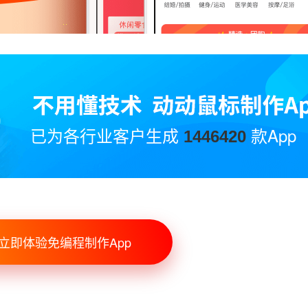
已为各行业客户生成
款App
1446420
立即体验免编程制作App