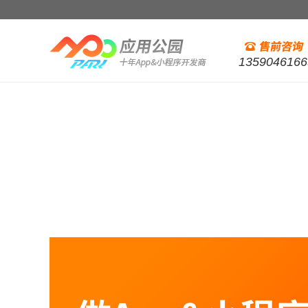
1359046166