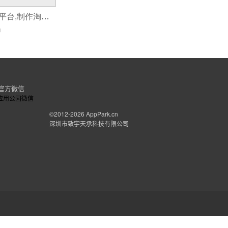
好用的APP制作平台,制作淘宝网一样的APP
0
官方微信
©2012-2026
AppPark.cn
深圳市致宇天承科技有限公司