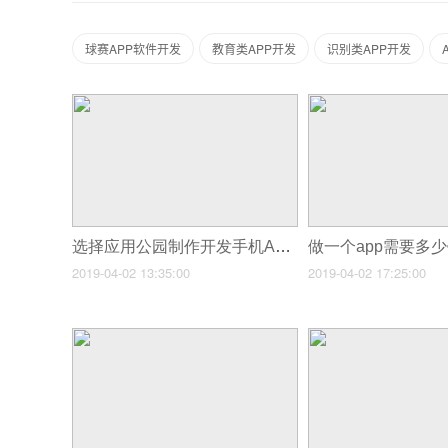
球赛APP软件开发
教育类APP开发
识别类APP开发
选择应用公园制作开发手机App的八大理由！
做一个app需要多少
2019-04-02 13:35:00
2019-04-02 17:25:00