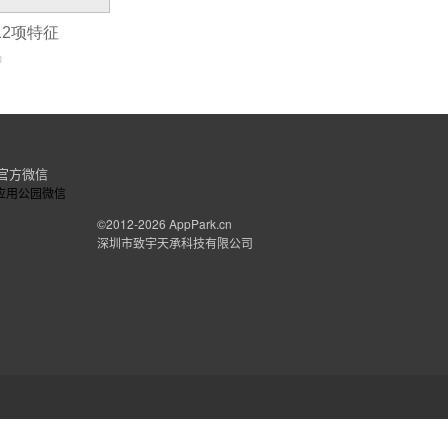
与客户在零距离接触，沟通更加自然，业务的
了企业形象的可视性，而且更好地与客户沟通
12项特征
0
官方微信
©2012-2026
AppPark.cn
深圳市致宇天承科技有限公司