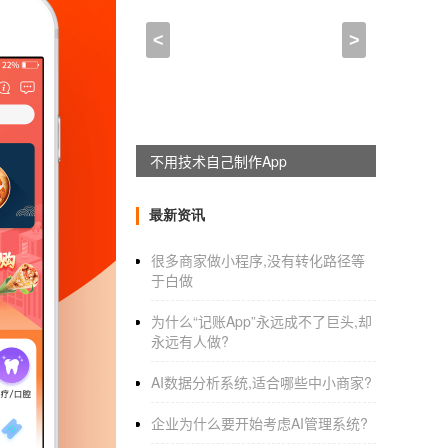
APP应用开发：教育类A
<
>
2021-03-29 12:30:00
来自于
应用公园
北京球赛APP软件开发功能分析，让
不用技术自己制作App
现在很多朋友都喜欢看篮球，但是可以提供给大
能观看，如果能够有一个球赛APP能够帮助我
最新资讯
那么这个
球赛APP软件开发
会需要有什么样的
很多商家做小程序,没有转化路径等
于白做
1 赛事资讯每天球赛APP都会将较新的赛事
时的赛事讯息。
为什么“记账App”永远成不了巨头,却
2 赛事检索用户可以通过关键字对赛事进行检
永远有人做?
3 赛事在线观看用户可以通过检索比赛资源，
AI数据分析系统,适合哪些中小商家?
户能够快速地看到所有比赛直播视频
4 篮球大论坛如果您是一个篮球狂但是又由于
企业为什么要开始考虑AI管理系统?