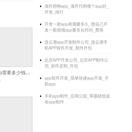
能，可以确保自己的隐私安全，在阅后即焚，有效
海外购物app_海外代购哪个app好_
拥有强大的加密功能，能够确保用户的隐私安全
开发_排行
玩法算是社交的新玩法，内容分享、拍照加密等
开发一款app商城要多久_想自己开
设置限制，包括时间限制和内容限制，阅后即
发一款商城app要多长时间_费用
的。 阅后即焚app开发不仅为社交提供了新
连云港app开发制作公司_连云港手
机APP软件开发_制作外包
婚礼互动APP开发新花样要怎样玩
北京APP开发公司_北京APP制作公
司_软件定制_外包
年末结婚的人特别多，婚礼筹备和互动是新人
自己开发一个app需要多少钱，多少时间
app软件开发_简单快速app开发_手
能再停留在原本的状态，还需要集合新技术来玩
0
机app
不能到场的亲友也能感受到现场的那种幸福和
手机app制作_应用公园_零基础低成
是一款产品能否长存的主要原因。 其次是为新
本app制作
书、背新娘等，传统的玩法太过普遍，平台有
的。互动有不同的分类，可以是欢乐有趣的，也
业开发出用户满意的APP。