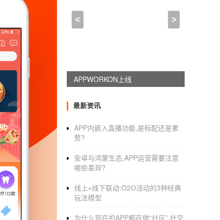
婚礼互动APP开发新花样
<
>
2021-03-23 12:30:00
来自于
应用公园
国学文化
APP开发
重新学习传统文化
不用技术自己制作App
泛娱乐以及互联网时代，国学文化已经被大部
国学变得更加有趣，周易等经典著作，了解传统
最新资讯
文：专业的译文、注释、评析等，让用户能够
同时还能提高写作的技能。 2、经典著作尽情
APP内嵌入直播功能,是标配还是累
赘?
享受更多的乐趣。 3、名句赏析：经典国学名
能够运用在工作与学习之中，突破自身的局限。
安卓与鸿蒙生态,APP运营需要注意
户学习到真正的国学知识，让经典一直流传下
哪些差异?
线上+线下联动:O2O活动的3种经典
玩法模型
为什么现在的APP都在做“社区”,社交