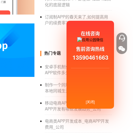
化的底层逻辑
订阅制APP的春天来了,如何提高用
户的续费率?
深圳app开发公司
能给企业带来什么
在线咨询
售前咨询热线
1、
应用公园
直面终端客户，了解目标客户需求
热门专题
13590461663
2、为企业 打通与客 户 沟通互动的渠道。加强了
安卓手机制作APP_安卓手机制作
3.走差异化路线，精 准 地把握 用户 诉求，提高
APP软件多少钱_费用_流程
场 当中脱颖而出。
制作一个同城app软件价格_做一个
本地同城生活服务类app需要多少钱
4.进行技术和内容创新，增强产品的核心竞争
[关闭]
移动电商APP开发软件_移动电商
APP开发有哪些发展趋势_公司
阅后即焚app开发 确保隐私安全
电商类APP开发成本_电商APP开发
费用_公司
网络时代隐私保护起来并不容易，无论是平台