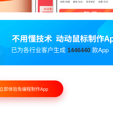
已为各行业客户生成
款App
1446440
立即体验免编程制作App