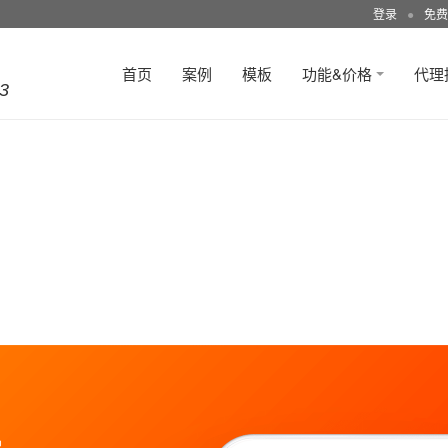
登录
●
免费
首页
案例
模板
功能&价格
代理
3