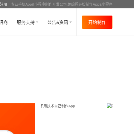
注册
专业手机App&小程序制作开发公司,免编程轻松制作App&小程序
招商
服务支持
公告&资讯
开始制作
首页
行业资讯
APP制作教程
同城
资讯
>
>
>
>