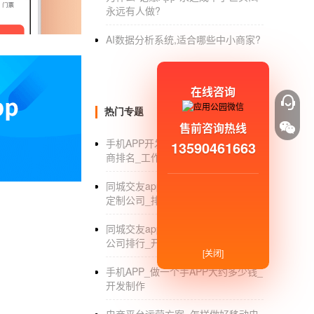
永远有人做?
而如今
app定制开发公司
数量不少，该如何选择
公司是否有实体公司3、app定制开发公司是否
AI数据分析系统,适合哪些中小商家?
价是否合理6、app定制开发公司售后服务是否
制专属APP，高端定制，源码交付，安全可靠
在线咨询
热门专题
售前咨询热线
APP开发解决方案具体有那些？
手机APP开发商_APP移动应用开发
13590461663
商排名_工作室
制作交付 APP客户端（iOS、
推广下载（APP Store、百科网站
同城交友app开发_同城交友app开发
APP运营网络环境（6个机房、8G带宽、29
定制公司_排行_外包
份） APP升级服务（APP功能/性能升
同城交友app开发_同城交友app开发
型） APP运营数据分析
公司排行_开发案例
[关闭]
手机APP_做一个手APP大约多少钱_
开发制作