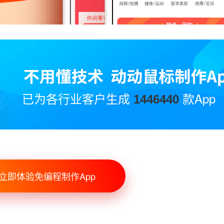
已为各行业客户生成
款App
1446440
立即体验免编程制作App