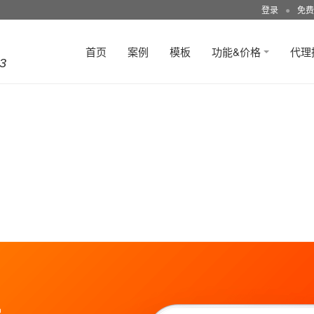
登录
●
免费
首页
案例
模板
功能&价格
代理
3