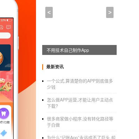
减脂app_公司开发app会
<
>
2021-03-19 19:45:00
来自于
应用公园
广州
软件开发公司推荐
,
广州app开发
企业想要开发软件自然少不了要找专业靠谱
躺赚神器，淘宝客系统全新上线
得天独厚的资源优势，有app软件开发需求的
评估报价。正规专业的app开发公司，拥有靠谱
最新资讯
验丰富，专业提供各行业app开发服务，涵盖电商
一个公式,算清楚你的APP到底值多
询app开发、医疗app开发、求职招聘app开
少钱
要找一家专业靠谱的app公司。应用公园就是
怎么做APP运营,才能让用户主动点
经验。推荐阅读：小程序开发
下载?
app定制开发哪家比较好,广州app定
很多商家做小程序,没有转化路径等
于白做
app定制开发哪家比较好？企业想要打造自
业靠谱。app开发是一项技术活，需要有专业
为什么“记账App”永远成不了巨头,却