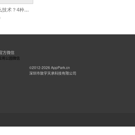
开发app需要什么技术？4种不同的的app制作方式对比
0
官方微信
©2012-2026
AppPark.cn
深圳市致宇天承科技有限公司