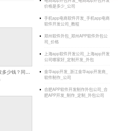
其他开销，较大的估计是版权费了，其他
电商app外包开发_电商app外包开发
价格是多少_公司
写一个app的代码_开发app的步骤
手机app电商软件开发_手机app电商
Android APP开发的步骤是啥？
软件开发公司_教程
希望对你有帮助。
郑州软件外包_郑州APP软件外包公
司_价格
找一套比较基础的android教程，看几个例
上海app软件开发公司_上海app开发
看3天左右，就可以开始自己写一些小应
公司哪家好_定制开发_外包
在写这些小应用的时，必然会遇到很多问
金华app开发_浙江金华app开发商_
同城生活app开发多少钱？同城app开发功能模块
查看google官方文档，初学者不建议参考官
软件制作_公司
0
完成一些小项目的开发以后可以尝试一些
合肥APP软件开发制作外包公司_合
肥APP开发_制作_定制_外包公司
学习android体系架构，为什么较后再学
更好地理解android的体系结构。
至此，时间大概在1年左右。能够做到精通