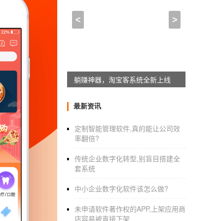
写一个app的代码_开发ap
<
>
2021-03-19 16:15:00
来自于
应用公园
有没有适合 Android 开发初学者的 
觉得与其看那些app的代码 倒不如自己尝试基
躺赚神器，淘宝客系统全新上线
1 源代码密度高 维护和使用的人多 所以
最新资讯
定制智能管理软件,真的能让公司效
2 看app代码可以看他的架构 看他的tri
率翻倍?
可能有些人说 直接看源代码难度高 其实不
传统企业数字化转型,别盲目搭建全
便抓一个其他人写的代码要难
套系统
可以尝试循序渐进的方式 比如先尝试给app
中小企业数字化软件该怎么做?
非常有趣的代码之旅～
未申请软件著作权的APP,上架应用商
店容易被直接下架
写一个app的代码_
开发app的步骤