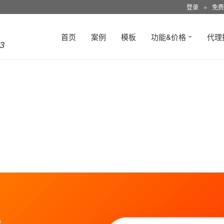
登录
●
免费
首页
案例
模板
功能&价格
代理
3