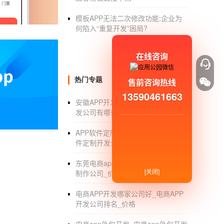
模板APP无法二次修改功能:企业为
我们是做
软件外包服务
的，客户要求
何陷入“重复开发”困局?
你这个问题问的号，很多外包公司都会遇
一个高大上的原生app，我建议你用爱码哥（iMAG
在线咨询
htlm5当中的任何一套开发语言写一套代码就可
热门专题
售前咨询热线
理，安全方案的一个生命周期的
app解决方案
13590461663
安徽APP开发公司_安徽APP软件开
开发一款手机app，有电脑有人才还
发公司有哪些_定制价格_排行
很多人说写代码不用多好的配置，的确，
APP软件定制开发公司_手机APP软
要好点的配置了。个人建议CPU I5以上，
件定制开发公司哪家好_专业制作
加上一块120G的SSD，多了反正也浪费。
东莞电商app开发_东莞电商app开发
电脑，人手一台就行。
[关闭]
制作公司_价格
建议是台式机，屏幕24寸，大了写代码转
电商APP开发哪家公司好_电商APP
开发公司排名_价格
工作室都备份，笔记本写代码实在是太累。