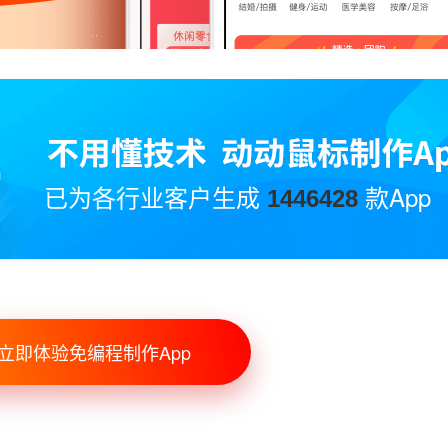
已为各行业客户生成
款App
1446428
立即体验免编程制作App