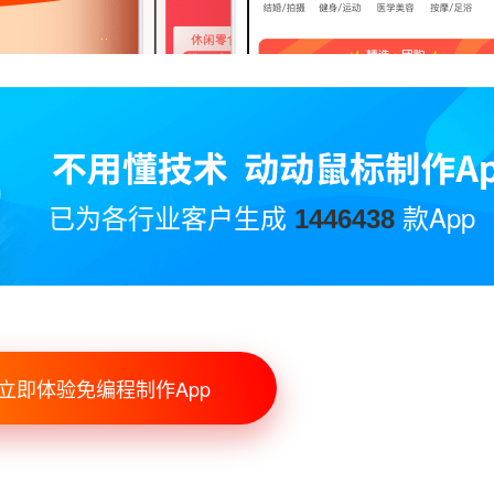
已为各行业客户生成
款App
1446438
立即体验免编程制作App