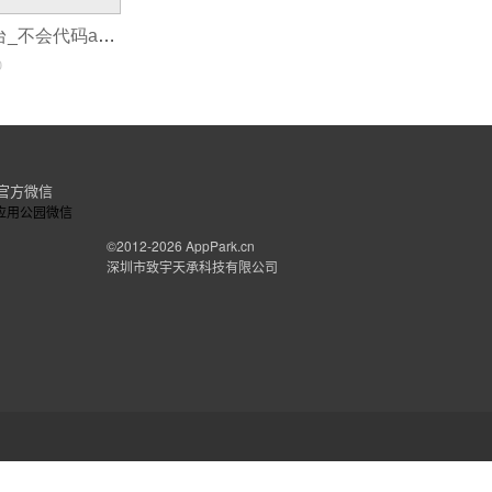
app自助开发平台_不会代码app开发
0
官方微信
©2012-2026
AppPark.cn
深圳市致宇天承科技有限公司