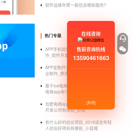
公众账号开发模式的appid是什么意
软件运维年费一般包含哪些服务?
APPid可以分为两个字：APP 和id，APP
用
程序软件编号！
在公众号的高级功能中获取。3月份的时
在线咨询
热门专题
照和组织机构代码证等证明，一般公众号是达
售前咨询热线
APP手机软件制作_APP手机怎么制
礼物APP开发盈利模式详解
作_软件开发_流程
13590461663
现在礼物类的产品越来越多，常常有人质疑
APP定制开发_APP定制开发公司_专
业制作_费用_外包
荐商家商品，用户看到想要购买，就会跳转网页
台出于发展方向和淘宝对导购平台越来越多的限
基于ios电商app的开发_开发一款ios
看到之后想要购买，会跳转到商家的淘宝店铺商
电商app有什么需要注意的_服务商
式会影响用户的体验，较好就是能转变成为垂直
[关闭]
合肥电商app开发公司_合肥电商app
变化，促使平台发展壮大。
开发公司有哪些_价格
免费申请淘宝联盟导购app_商场导购app
有什么好的创业项目_2018适合年轻
人创业好项目有哪些_小县城
名校堂儿童全脑开发机蓝牙app怎么