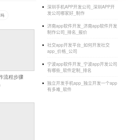
深圳手机APP开发公司_深圳APP开
蓝牙app下载软件的操作为：
发公司哪家好_制作
卓吗
首先打开蓝牙，和能上网的笔记本配对成
济南app软件开发_济南app软件开发
制作公司_排名_报价
1.在机器主界面点击“app store”进入后
社交app开发平台_如何开发社交
的窗口界面点击“
创建App
le ID"。输入
app_价格_公司
面。付款方式选择”无“后再输入个人资料点击创
宁波app软件开发_宁波app开发公司
有哪些_软件定制_排名
。
p制作流程步骤
2.在主界面点击“设置”，打开“itunes stor
独立开发手机app_独立开发一个app
0
有多难_软件
3.在桌面进入”app store",搜索和查