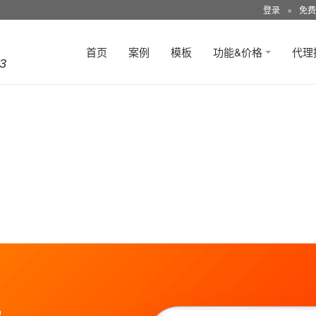
登录
●
免费
首页
案例
模板
功能&价格
代理
3