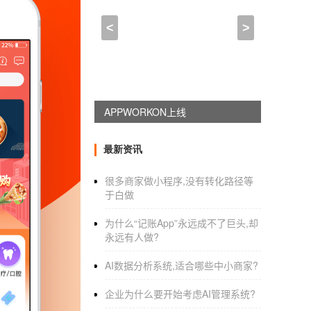
免费申请淘宝联盟导购app
<
>
2021-03-15 15:30:00
来自于
应用公园
我是淘宝买家，请问淘宝客推广怎么
别人进入你的淘宝客的链接，你可以把连接
APPWORKON上线
佣金比例是50%以下，但是要是作为新手的话
最新资讯
我通常是自己做自己的淘宝客，就是假如
宝客也做买家，这样就可以赚了
很多商家做小程序,没有转化路径等
于白做
为什么“记账App”永远成不了巨头,却
还有淘宝客账号是需要实名认证的和支付
永远有人做?
希望能帮到了你，祝你天天开心
AI数据分析系统,适合哪些中小商家?
免费申请淘宝联盟导购app_商场导购
app
企业为什么要开始考虑AI管理系统?