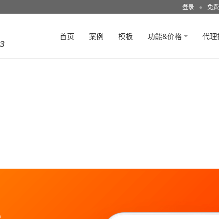
登录
●
免费
首页
案例
模板
功能&价格
代理
3