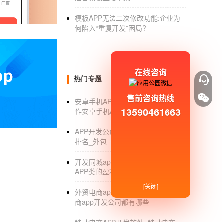
如果你是
手机软件开发
商，常见的盈利模式
内肯花钱的用户太少，盗版太猖獗了，直接卖软
模板APP无法二次修改功能:企业为
何陷入“重复开发”困局?
是一个好例子。某些道具、物品要花钱买。跟上
以后国内主流的赚钱模式。国外的admob、Q
虑的
在线咨询
开个58同城招聘网站多少钱
热门专题
售前咨询热线
其实，主要建站方案主要有两种，一种是完
安卓手机APP软件制作_如何免费制
13590461663
作安卓手机APP软件_教程
另一种是部分模仿来制作,这种看实际具体需求
有1万。
APP开发公司_APP开发公司哪家好_
排名_外包
如果完全全新开发58同城这样的网站，保
开发同城app怎样盈利_同城服务
58同城从零几年发展至今已经10多年了
APP类的盈利模式_前景
并且，近几年不但又增加开发了网站APP，
[关闭]
外贸电商app开发_外贸出口跨境电
商app开发公司都有哪些
免费建站APP_app可以私人制作