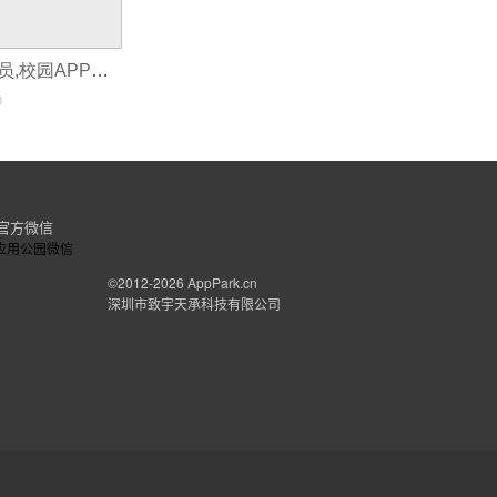
一线APP地推人员,校园APP如何开发
0
官方微信
©2012-2026
AppPark.cn
深圳市致宇天承科技有限公司