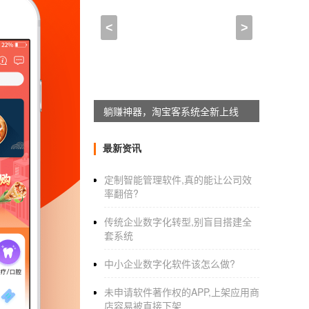
免费建站APP_app可以
<
>
2021-03-14 18:45:00
来自于
应用公园
有没有完全免费将H5制作的网站封装成
网站封装APP是很简单的，而且免费。亥
应用公园同城配送插件上线
额外插件是收费的，所以你如果不是非得要用
最新资讯
额外多说一点，问题当中所提到的原生APP
桌面上，打开就进入网站，但是这个封装APP
定制智能管理软件,真的能让公司效
率翻倍?
传统企业数字化转型,别盲目搭建全
而原生APP，是指不同移动操作系统（ios
套系统
免费建站APP_app可以私人制作
中小企业数字化软件该怎么做?
请问，呢些开发免费软件的人，怎么
未申请软件著作权的APP,上架应用商
店容易被直接下架