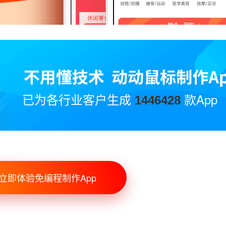
已为各行业客户生成
款App
1446428
立即体验免编程制作App