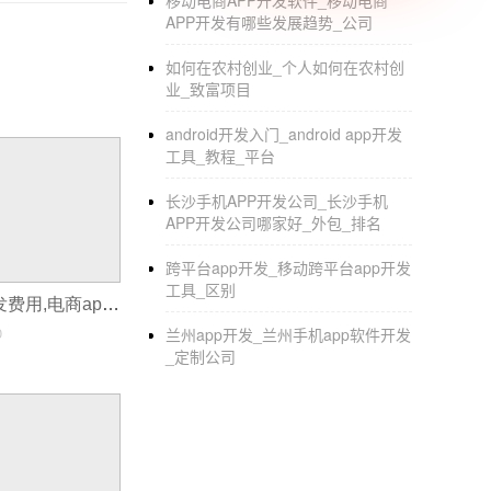
移动电商APP开发软件_移动电商
App开发
者中展开成功的广告
APP开发有哪些发展趋势_公司
等于每周40小时，一些大品牌就希望瞄准这
如何在农村创业_个人如何在农村创
的Temple Run或者麦当劳的Mouth O
业_致富项目
App发现墙、因为用户根本就不会点击它。可以
android开发入门_android app开发
西。内容营销、有了这些创新的方法，消费者不
工具_教程_平台
注册一个免费试用、下载一个手机优惠券、下载
长沙手机APP开发公司_长沙手机
APP开发公司哪家好_外包_排名
跨平台app开发_移动跨平台app开发
工具_区别
一款电商app开发费用,电商app开发问卷
0
兰州app开发_兰州手机app软件开发
_定制公司