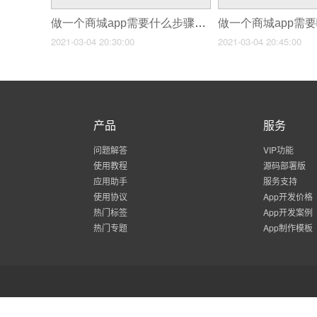
做一个商城app需要什么步骤_阅读文章app开发
2021-03-04 20:30:00
2021-03-04 20:45:00
产品
服务
问题解答
VIP功能
使用教程
源码部署版
应用助手
服务支持
使用协议
App开发价格
热门标签
App开发案例
热门专题
App制作模板