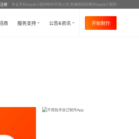
注册
专业手机App&小程序制作开发公司,免编程轻松制作App&小程序
招商
服务支持
公告&资讯
开始制作
首页
行业资讯
行业趋势
资讯详情
>
>
>