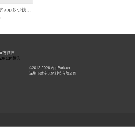
如何从零开始学
安卓App开发
做一个在线辅导的app多少钱_加油app开发
0
如果从目的上来说的话!我有2个建议; 1、用应
版。 2、用
应用公园
APP开发制作平台，这个
上2点都要求你有自己网络空间来存储新闻内容。 
安卓开发。 这个学习周期出长了自学预计的一
官方微信
©2012-2026
AppPark.cn
深圳市致宇天承科技有限公司
皮肤测试app开发 趋于定制护肤
如今的护肤产品成千上万、承诺又是天花乱坠，
能帮助女性更方便更快地了解自己的皮肤情况
皮肤测试app的操作方法很简单，然后回答若
性化推荐符合现在用户的消费心理，不用担心自
根据市场调查发现，目前已经有很多家美妆护肤