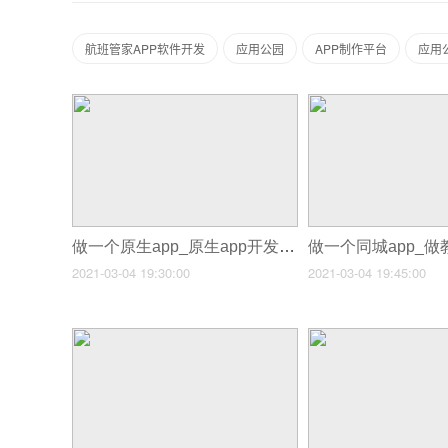
航班管家APP软件开发
应用公园
APP制作平台
应用
做一个原生app_原生app开发价格
2021-03-04 19:30:00
2021-03-04 19:45:00