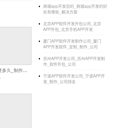
商城app开发目的_商城app开发的好
处有哪些_解决方案
北京APP软件开发外包公司_北京
APP外包_北京手机APP开发
厦门APP软件开发制作公司_厦门
APP开发软件_定制_制作_公司
苏州APP开发公司_苏州APP开发制
作_软件外包_公司
深圳哪些
APP开发公司
比较好呢
做一个商城app要多久_制作一个app需要多少钱
宁波APP软件开发公司_宁波APP开
本地外包的公司有很多的，基本上一查就有，
0
发_制作_公司排名
2.
做APP其实不一定要在本地找，这个本地找制
3.
目前市面上有那么多专业的制作APP的平台，
流程化的平台，提供从APP制作到上架的一整