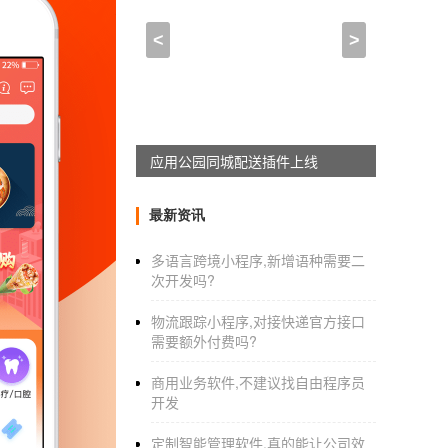
定制APP正在各行业流行
<
>
2021-03-13 11:00:00
来自于
应用公园
定制APP正在各行业流行
应用公园同城配送插件上线
艺术品、零售、新闻媒介、旅游、政府、制造、
势头不减。显然，选择一家在此领域具有多年经
最新资讯
平台的开发技能，并应知道如何兼容企业各类I
案及多年的移动应用经验，而不是天马行空的
多语言跨境小程序,新增语种需要二
次开发吗?
APP。 应用公园
APP定制开发
中心在这一
力，确保能做出让客户满意的app。
物流跟踪小程序,对接快递官方接口
需要额外付费吗?
商用业务软件,不建议找自由程序员
开发
定制智能管理软件,真的能让公司效