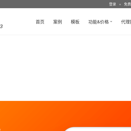
登录
●
免费
首页
案例
模板
功能&价格
代理
3