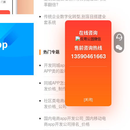
率翻倍?
传统企业数字化转型,别盲目搭建全
套系统
在线咨询
售前咨询热线
热门专题
13590461663
安卓
APP开发外包公司
有哪些
开发同城app怎样盈利_同城服务
APP类的盈利模式_前景
同城APP怎么开发_同城APP系统开
随着手机应用使用的增加，
开发手机app
是许多
发价格_制作公司
APP，那么
安卓APP开发
外包公司有哪些呢？
[关闭]
社区类电商app开发_社区电商app开
1、看
APP开发外包
公司的开发案例
发价格_公司
企业在选择APP开发外包公司时，可以通过这
国内电商app开发公司_国内移动电
直接地评估得到他们至今的开发实力。
商app开发公司排名_价格