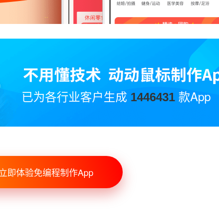
已为各行业客户生成
款App
1446431
立即体验免编程制作App