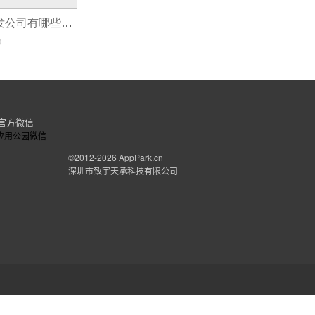
4、在线支付。平台会根据用户的使用时长自
5、订单统计。每日用户使用柜子的次数，消
农业电商app开发公司有哪些内容,农业电商app开发
0
健身房APP开发的功能需求有哪些
根据目前APP市场场景来看，对APP开发的
行业也不例外，那些，健身房开发自己的APP
来源于首要介绍和门店展示。健身房APP肯定
官方微信
效果就是方便客户来往，增加客户弹性，所以门
导师无偿在线咨询的。第三：团购。团购在健身
©2012-2026
AppPark.cn
在线上吸引过来的。健身房APP开发的基本功
深圳市致宇天承科技有限公司