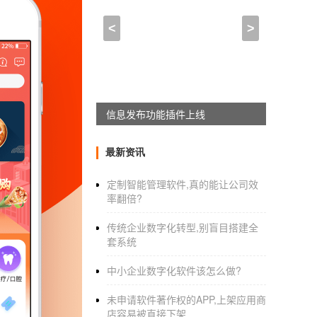
混合app开发前景怎么样
<
>
2021-03-03 15:00:00
来自于
应用公园
深圳智能睡眠App开发提高用户睡眠
APPWORKON上线
人的健康睡眠至少要保证一天有6到8个小时是
是全球的大约六分之一的失眠的用户群体。他
最新资讯
生活中的压力问题造成，各种的情况下导致用
们的睡眠的质量，帮助用户摆脱失眠的烦恼。
定制智能管理软件,真的能让公司效
率翻倍?
的睡眠状况，了解用户在睡眠的时候存在着那
生成用户的睡眠数据报告，让用户可以直观的
传统企业数字化转型,别盲目搭建全
过对用户的睡眠数据结合，给用户提出有助睡
套系统
眠3、智能助眠给用户营造一个适合睡眠的环
中小企业数字化软件该怎么做?
界。没有烦恼，没有压力，抛掉一切，轻松的进
们，迎接更好的明天。
未申请软件著作权的APP,上架应用商
店容易被直接下架