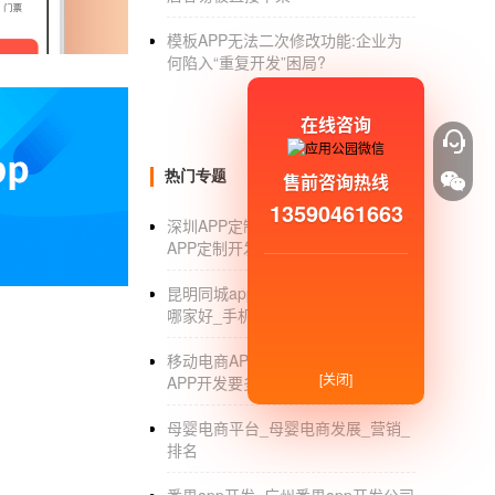
模板APP无法二次修改功能:企业为
何陷入“重复开发”困局?
在线咨询
热门专题
售前咨询热线
共享图书APP开发
与他人分享更多的
13590461663
深圳APP定制开发公司_深圳手机
书籍是人类进步的阶梯，即使是信息传播速度
APP定制开发公司有哪些_排名
联网的到来，图书迎来了自己的春天，1、实
昆明同城app开发_昆明同城app开发
避免一些人故意损坏的现象。2、书本搜索：
哪家好_手机系统_公司
到自己想要的书本。3、在线借书：让用户可以
用户能够一睹书中精彩的内容。拥有丰富的开发
移动电商APP开发价格_移动电商
[关闭]
APP开发要多少钱_解决方案
母婴电商平台_母婴电商发展_营销_
混合app开发前景怎么样
排名