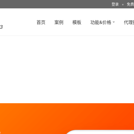
登录
●
免费
首页
案例
模板
功能&价格
代理
3