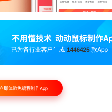
已为各行业客户生成
款App
1446425
立即体验免编程制作App