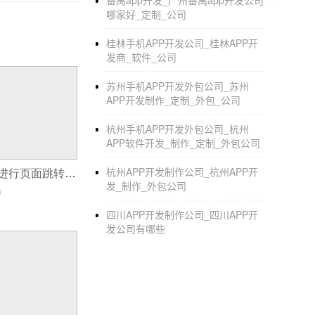
番禺app开发_广州番禺app开发公司
哪家好_定制_公司
混合APP开发
概述
桂林手机APP开发公司_桂林APP开
主要以JS+Native两者相互调用为主，从开
发商_软件_公司
作用
苏州手机APP开发外包公司_苏州
APP开发制作_定制_外包_公司
兼具了Native App良好用户体验的优势，也兼
杭州手机APP开发外包公司_杭州
移动应用开发
的方式
APP软件开发_制作_定制_外包公司
Native App： 本地应用程序；
杭州APP开发制作公司_杭州APP开
小程序开发如何进行页面跳转传参(小程序跳转访问Web页面问题)
Web App：网页应用程序；
发_制作_外包公司
0
Hybrid App：混合应用程序；
四川APP开发制作公司_四川APP开
发公司有哪些
app制作软件哪个好