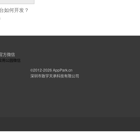
您好，我是一名站长。
平台如何开发？
可以尝试使用
应用公园
来在线制作手机APP
0
1.这个网站无需编程和代码，小白用户也能
在线
2.功能很多，只要不是很复杂的APP，一般够
3.有多种主题模板可以直接套用，省时省力；
4.有免费版、付费版，即使是付费版比APP定
官方微信
5.可制作出安卓Android、IOS版手机APP
6.同城生活、电商、旅游、美食、社区、教育、
©2012-2026
AppPark.cn
希望可以帮到您！app制作工具：1、bizness
深圳市致宇天承科技有限公司
apps移动
应用开发工具
;2、devmyapp
手机软件
mobile
roadie移动终端开发工具.