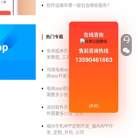
开发一个app大概需要多少钱
软件运维年费一般包含哪些服务?
开发一个app需要多少钱
，是根据这些因素
1.app开发需求大小，越大费用越高。
在线咨询
热门专题
2.app开发一般都得定制，不是成品也不
售前咨询热线
安卓程序开发_手机安卓程序应用开
3.程序员数量乘以月平均工资乘以开发工
发教程_工具_入门教程
13590461663
总之，这是简单的计算方式了，希望可以帮
河南电商app开发公司_河南移动电
网！
商app开发公司有哪些_价格
开发一个婚恋app软件需要多少钱和
电商app项目开发_电商app项目开发
需要多少钱_价格
婚恋
APP开发时间
大概得需要2个月左右。
[关闭]
深圳软件开发_深圳开发手机APP软
关于婚恋APP软件需要多少钱这个问题首
件需要多少钱_公司
能的耗时程度呀？选择的开发公司当地的技术人
福州手机APP定制开发_福州APP开
的不错，您可以到网上搜一下。如果您预算有
发_定制_外包_公司