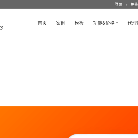
登录
●
免费
首页
案例
模板
功能&价格
代理
3