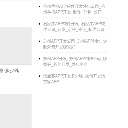
做一个App,前后都包括,得多少钱_制作一个
杭州手机APP软件开发外包公司_杭
州手机APP开发_制作_外包_公司
开发一个APP
大概需要多少钱
石家庄APP软件开发_石家庄APP软
10万以上吧，5w行代码。听别人说的。
件公司_开发_定制_外包_制作公司
你算吧三个月每个工程师后端的ios
or
苏州APP开发公司_苏州APP制作_定
制外包开发哪家好
安卓，一个人15k，2个人3w。
之后测试申请上线。
郑州APP开发_郑州APP制作公司_哪
家好_软件开发_外包平台
看你能扛多长时间了。开发一个app需要多少
格-多少钱
1.app开发需求大小，越大费用越高。
淘宝客APP开发多少钱_如何开发淘
0
2.app开发一般都得定制，不是成品也不是批
宝客APP
3.程序员数量乘以月平均工资乘以开发工期=
总之，这是简单的计算方式了，希望可以帮助到