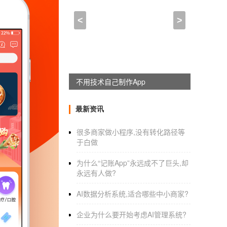
做一个App,前后都包括,
<
>
2021-03-02 18:30:00
来自于
应用公园
制作一个app并上市的花多少钱
看你程序的复杂程度。
不用技术自己制作App
1、简单的生活应用APP，不依赖后台，连
最新资讯
很多商家做小程序,没有转化路径等
2、纯单机，不依赖后台，内无应用购买，无
于白做
3、复杂的前后台APP，至少8W起，而
为什么“记账App”永远成不了巨头,却
成，需要牛逼的团队，价格在10W~20W之间，
永远有人做?
谢谢
AI数据分析系统,适合哪些中小商家?
做一个App,前后都包括,得多少钱_制作一个
企业为什么要开始考虑AI管理系统?