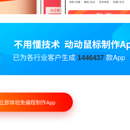
已为各行业客户生成
款App
1446437
立即体验免编程制作App