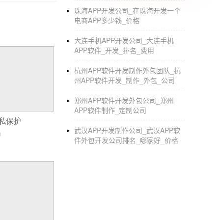
珠海APP开发公司_在珠海开发一个
电商APP多少钱_价格
大连手机APP开发公司_大连手机
APP软件_开发_排名_费用
杭州APP软件开发制作外包团队_杭
州APP软件开发_制作_外包_公司
郑州APP软件开发外包公司_郑州
APP软件制作_定制公司
私保护
武汉APP开发制作公司_武汉APP软
0
件外包开发公司排名_哪家好_价格