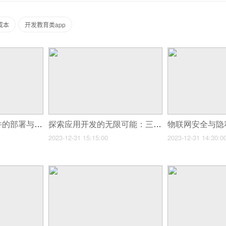
成本
开发教育类app
讲解局域网管理软件的部署与使用
探索应用开发的无限可能：三维解剖学的魅力
物联网安全与隐
2023-12-31 15:15:00
2023-12-31 14:30:0