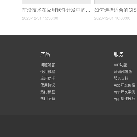
前沿技术在应用软件开发中的运用
如何选择适合的GI
2023-12-31 15:30:00
2023-12-31 16:00:00
产品
服务
问题解答
VIP功能
使用教程
源码部署版
应用助手
服务支持
使用协议
App开发价格
热门标签
App开发案例
热门专题
App制作模板