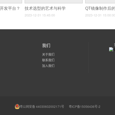
S开发平台？
技术选型的艺术与科学
QT镜像制作后
2023-12-31 15:45:00
2023-12-31 15:00:0
我们
关于我们
联系我们
加入我们
粤公网安备 44030602002171号
粤ICP备15056436号-2