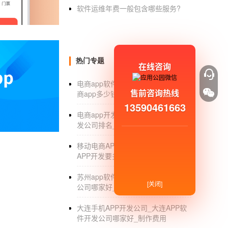
1、选择何种开发方式？，开发方式对开发一个a
软件运维年费一般包含哪些服务?
2、，自己组建开发团队开发或者交给专业的
a
各部分的开发。
3、利用“应用公园”自助式
App在线制作平台
，
热门专题
在线咨询
电商app软件开发_开发一个手机电
售前咨询热线
商app多少钱_报价
13590461663
制作APP得多少钱
电商app开发公司哪家好_电商app开
发公司排名_价格
1、开发团队全部为经验丰富的IT熟手，减少试
2、开发案例真实可靠，制作APP得多少钱，
移动电商APP开发价格_移动电商
3、结合客户实际业务和想法提供精准技术方案
APP开发要多少钱_解决方案
4、支持比较全面定制，提供参考方案，结合客
苏州app软件开发公司_苏州app开发
5、合理收费，按实际人工成本测算，我们推荐
[关闭]
公司哪家好_软件制作
6、减少
APP开发成本
和时间，项目质量高。
大连手机APP开发公司_大连APP软
件开发公司哪家好_制作费用