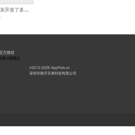
佣兵工会app_京东开发了多少app
0
官方微信
©2012-2026
AppPark.cn
深圳市致宇天承科技有限公司