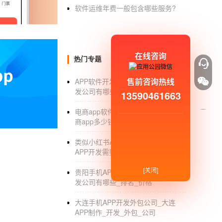
软件运维年费一般包含哪些服务?
2、购物商城类app服务是一个拼价格，拼人力
3、降低商城类app质量在app价格上省钱。
APP开发缺乏创新主要是因为后来者习惯去模
在线咨询
热门专题
情况，将自己的优势和特色融入到APP产品中
创业者端正自己的态度，用心去做，一定可以
售前咨询热线
APP软件开发公司_手机APP软件开
发公司有哪些_价格_经营范围
13590461663
电商app软件开发_开发一个手机电
商app多少钱_报价
类似小红书APP开发_类似小红书
APP开发需要多少钱
无人
超市APP开发
有哪些基本功能模
[关闭]
贵阳手机APP开发_贵阳手机APP开
近年来，各种无人值守的便利店、无人值守的超
发公司有哪些_排名_价格
便利店的出现，不仅节省了商家的劳动力成本，
大连手机APP开发外包公司_大连
利店时，可以通过扫描密码并打开门来输入验
APP制作_开发_外包_公司
形码，而计算机图像识别技术可以在线计算商