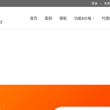
登录
●
免费
首页
案例
模板
功能&价格
代理
3