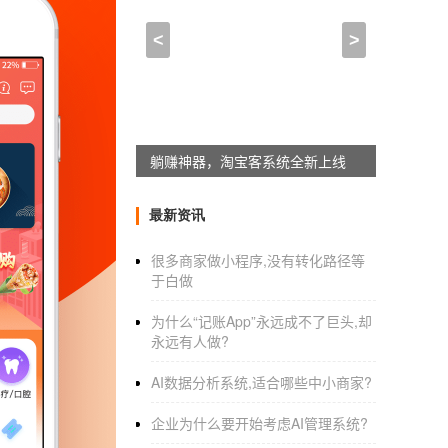
商城类APP开发需要面对
<
>
2021-02-25 11:45:00
来自于
应用公园
O2O电商App，黑科技一起来
躺赚神器，淘宝客系统全新上线
随着移动互联网的发展，企业发展模式有所变
的。O2O
电商App开发
是跟着时代的脚步一起
最新资讯
线下销售线上服务，线上线下无缝对接 2. 
力，O2O电商App开发不同门店独立经营能力
很多商家做小程序,没有转化路径等
于白做
统一管理 多商户管理，支持海量商户入驻平台，
O2O电商App开发业务。
为什么“记账App”永远成不了巨头,却
永远有人做?
商城类APP开发
需要面对哪些问题
AI数据分析系统,适合哪些中小商家?
企业为什么要开始考虑AI管理系统?
1、不断提高的用户体验需求与低门槛造成的