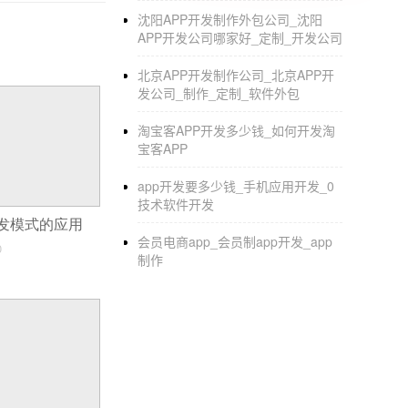
作。4、搜索商店的地图。要找到这样一家便
沈阳APP开发制作外包公司_沈阳
APP开发公司哪家好_定制_开发公司
店。这种新兴产业以新颖的服务模式受到广大
北京APP开发制作公司_北京APP开
发公司_制作_定制_软件外包
淘宝客APP开发多少钱_如何开发淘
宝客APP
app开发要多少钱_手机应用开发_0
技术软件开发
p开发模式的应用
会员电商app_会员制app开发_app
0
制作