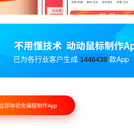
已为各行业客户生成
款App
1446438
立即体验免编程制作App