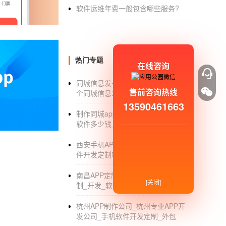
移动app个人开发者靠什么挣钱
软件运维年费一般包含哪些服务?
移动app个人开发者靠什么挣钱 移动app
现在很多人都想找一个兼职，但是很多都不
做，一天收入大约30-50元左右，不过有一个
热门专题
在线咨询
具体操作思路就是，用苹果手机或者pad
同城信息发布类的app制作_制作一
售前咨询热线
个同城信息发布的APP大概要多少钱
网站打包APP和开发的app有什么详
13590461663
制作同城app软件_制作一个同城app
网站封装的APP有什么功能取决于这个网
软件多少钱_价格
网站封装的APP其实本质上还是一个网站
西安手机APP软件开发_西安APP软
手机上的浏览器，打开的还是这个网站，这个A
件开发定制哪家好_外包公司
除了网站本身可以实现的功能，还可以在
南昌APP定制开发公司_南昌APP定
[关闭]
制_开发_软件外包_公司
而源码开发的APP可以自定义实现很多功
大量的时间和金钱，而封装APP是一种“快速开
杭州APP制作公司_杭州专业APP开
发公司_手机软件开发定制_外包
什么可以开发app_app开发哪家便宜