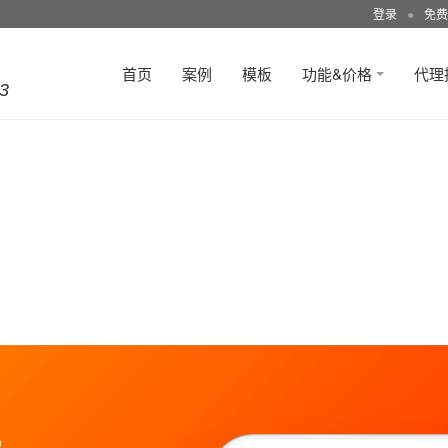
登录
●
免费
首页
案例
模板
功能&价格
代理
3