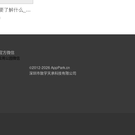
制作一个APP需要了解什么_在线制作app
0
官方微信
©2012-2026
AppPark.cn
深圳市致宇天承科技有限公司