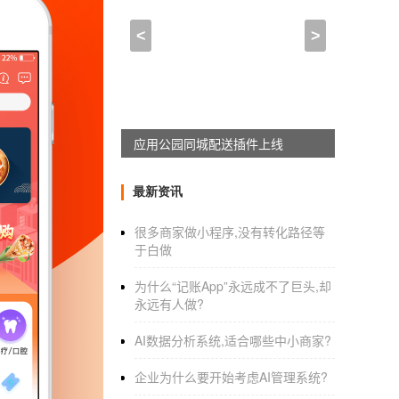
什么可以开发app_app
<
>
2021-02-21 17:00:00
来自于
应用公园
app开发哪家公司做的专业
主要根据需求来看哪个公司更专业，只要
应用公园移动互联网解决方案上线
作为从业者，我们是这样建议：
最新资讯
很多商家做小程序,没有转化路径等
如果需要开发APP，首先需要考虑的就是
于白做
先定好，然后要什么功能和什么模块，如果是
为什么“记账App”永远成不了巨头,却
有主播的排行等等功能模块。
永远有人做?
有什么不明白的，可以在进行讨论。
AI数据分析系统,适合哪些中小商家?
什么可以开发app_app开发哪家便宜
企业为什么要开始考虑AI管理系统?