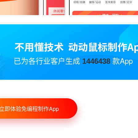
已为各行业客户生成
款App
1446438
立即体验免编程制作App