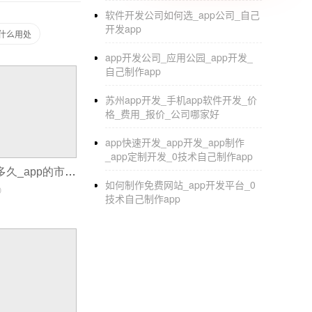
软件开发公司如何选_app公司_自己
钢琴培训app开发
可以靠什么赚钱
开发app
有什么用处
钢琴
培训app开发
能够实现高效教研，虽然
app开发公司_应用公园_app开发_
自己制作app
开培训课来赚钱，那么如果我们开发一个线上
赚钱，这样做既不用和线下的钢琴培训市场竞争
苏州app开发_手机app软件开发_价
学的力量为人们的学习提供方便。学习可以变得
格_费用_报价_公司哪家好
通过手机软件来学习。这样学习起来就会更容
app快速开发_app开发_app制作
高，让学生能够学习到更多。 作为专业的钢琴
_app定制开发_0技术自己制作app
制作一个App要多久_app的市场开发
如何制作免费网站_app开发平台_0
0
技术自己制作app