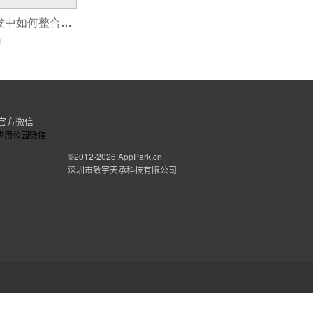
跨境电商app开发中如何整合全球商品供应链？
0
官方微信
©2012-2026
AppPark.cn
深圳市致宇天承科技有限公司