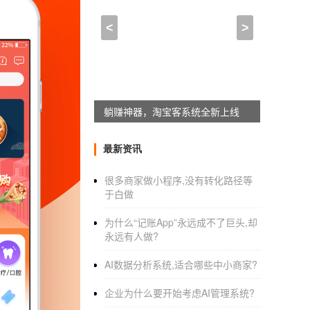
图片压缩APP开发 神器在
<
>
2021-02-20 14:30:00
来自于
应用公园
APP开发定制
：风一样的时代
躺赚神器，淘宝客系统全新上线
APP开发定制
的产品是不是要所有的
APP开发定制公司
的产品要所有人都在用才是
将会有千千万万的想法下来。产品功能产品品
最新资讯
想法设计出来的可能的几率是很少的。 作为国
很多商家做小程序,没有转化路径等
势，据称，如果要将全球所有的APP收录下来
于白做
司都会有一个困扰，也就是在开发新产品的事情
为什么“记账App”永远成不了巨头,却
永远有人做?
AI数据分析系统,适合哪些中小商家?
面部识别APP开发知晓你的喜怒哀乐
企业为什么要开始考虑AI管理系统?