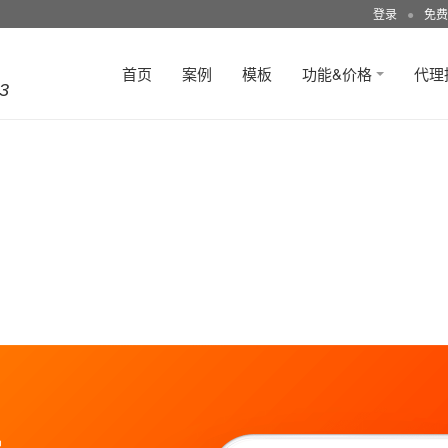
登录
●
免费
首页
案例
模板
功能&价格
代理
3