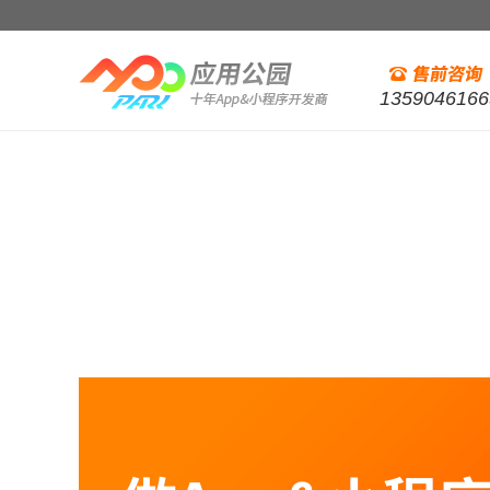
1359046166