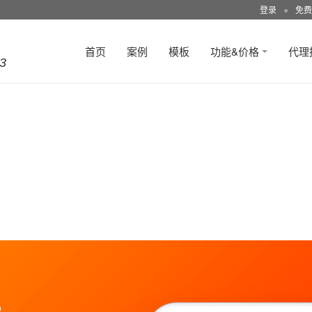
登录
●
免费
首页
案例
模板
功能&价格
代理
3