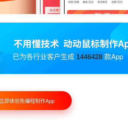
已为各行业客户生成
款App
1446428
立即体验免编程制作App