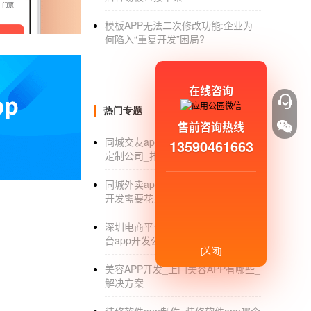
宠物社区app开发都有哪些功能？
模板APP无法二次修改功能:企业为
何陷入“重复开发”困局?
宠物社区app软件开发
可为宠物提供更好的服
的家养宠物而言，它们有时还可以帮助使用者
1.宠物手艺人：平台需要通过自己培养或者请
在线咨询
时，便可将其打理得更加干净利落，对于一些
热门专题
物教学课程，这样不仅手艺人有盈利，还能增
售前咨询热线
2.宠物内容和IP创建：宠物平台可以通过频繁
同城交友app开发_同城交友app开发
13590461663
定制公司_排行_外包
发一系列外围产品。这样，不仅可以大大提高
3.宠物商城：通过宠物商城提供的宠物用品和
同城外卖app开发_同城外卖平台app
用品和口粮，还可以预约宠物工匠在平台上为
开发需要花多少钱
应用公园
在线制作app平台
，凭借丰富的开发经
深圳电商平台app开发_深圳电商平
台app开发公司哪家好_价格
[关闭]
美容APP开发_上门美容APP有哪些_
畜牧app开发掀起畜牧市场新风潮
解决方案
每一个产业的发展现在几乎都和移动互联网挂