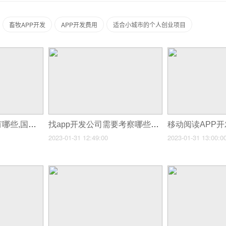
畜牧APP开发
APP开发费用
适合小城市的个人创业项目
移动软件开发公司有哪些,国内app开发公司排名汇总
找app开发公司需要考察哪些条件？外包公司软件开发
2023-01-31 12:49:00
2023-01-31 13:00:0