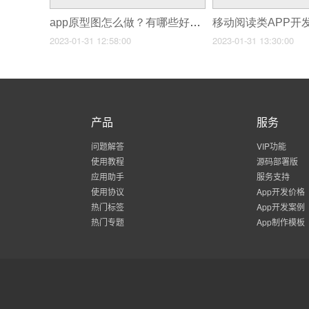
app原型图怎么做？有哪些好的app原型图设计软件？
2023-01-31 12:58:00
2023-01-31 13:30:00
产品
服务
问题解答
VIP功能
使用教程
源码部署版
应用助手
服务支持
使用协议
App开发价格
热门标签
App开发案例
热门专题
App制作模板