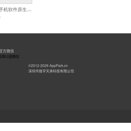
从设计角度优化手机软件原生APP开发流程‌
0
官方微信
©2012-2026
AppPark.cn
深圳市致宇天承科技有限公司