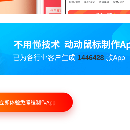
已为各行业客户生成
款App
1446428
立即体验免编程制作App