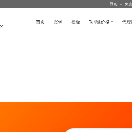
登录
●
免费
首页
案例
模板
功能&价格
代理
3