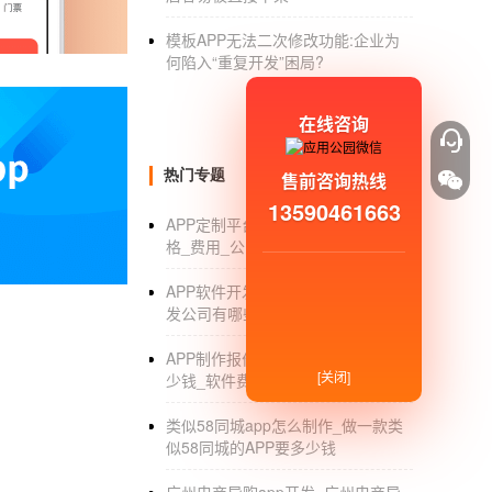
训机构能与学员建立亲密联系，在营销过程中实
育机构搭建专业的信息平台。通过APP开发技
模板APP无法二次修改功能:企业为
何陷入“重复开发”困局?
等帮助。通过教育培训APP制作为教育机构比
择。互动板块加强了用户和培训机构之间的互
在线咨询
热门专题
售前咨询热线
13590461663
APP定制平台_APP定制开发平台价
app开发哪个工具好用又能快速开发
格_费用_公司
APP软件开发公司_手机APP软件开
您好，我是一名站长。
发公司有哪些_价格_经营范围
可以尝试使用
应用公园
来在线制作手机APP
APP制作报价_制作一个APP要花多
[关闭]
少钱_软件费用_价格表
1.这个网站无需编程和代码，小白用户也能
在线
类似58同城app怎么制作_做一款类
2.功能很多，只要不是很复杂的APP，一般够
似58同城的APP要多少钱
3.有多种主题模板可以直接套用，省时省力；