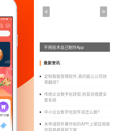
钢琴培训app开发可以靠
<
>
2021-02-07 14:15:00
来自于
应用公园
钢琴培训app开发
可以靠什么赚钱
躺赚神器，淘宝客系统全新上线
钢琴
培训app开发
能够实现高效教研，虽然不
培训课来赚钱，那么如果我们开发一个线上的
最新资讯
钱，这样做既不用和线下的钢琴培训市场竞争，
的力量为人们的学习提供方便。学习可以变得更
定制智能管理软件,真的能让公司效
率翻倍?
过手机软件来学习。这样学习起来就会更容易
高，让学生能够学习到更多。 作为专业的钢琴
传统企业数字化转型,别盲目搭建全
套系统
教育培训APP制作
中小企业数字化软件该怎么做?
教育培训APP开发
制作公司专家称，教育培训
了巨大的商机。移动教育类APP出现，创新了
未申请软件著作权的APP,上架应用商
店容易被直接下架