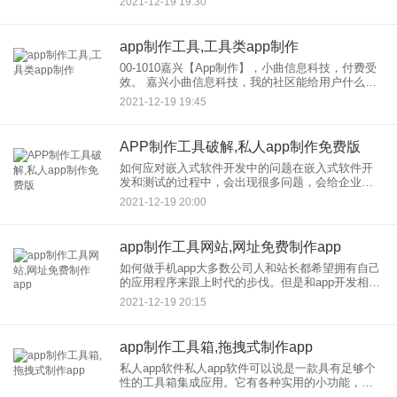
2021-12-19 19:30
土软件的实力和资质仍然参差不齐。以下是国内软
件开发、公司
app制作工具,工具类app制作
00-1010嘉兴【App制作】，小曲信息科技，付费受
效。 嘉兴小曲信息科技，我的社区能给用户什么便
利？比如你为一个英语学习APP建立了一个社区，
2021-12-19 19:45
希望社区用户可以使用并再次传播。然后你可以建
立一个
APP制作工具破解,私人app制作免费版
如何应对嵌入式软件开发中的问题在嵌入式软件开
发和测试的过程中，会出现很多问题，会给企业，
造成很大的损失，甚至有些软件问题在运行中很难
2021-12-19 20:00
发现。 有一种方法可以有效地发现软件缺陷，那就
是嵌入式软件测试，
app制作工具网站,网址免费制作app
如何做手机app大多数公司人和站长都希望拥有自己
的应用程序来跟上时代的步伐。但是和app开发相关
的技术是专业的，掌握开发语言不容易对于没有技
2021-12-19 20:15
术的人来说，如何去制作APP应用？让我介绍一些
使应用程序更容
app制作工具箱,拖拽式制作app
私人app软件私人app软件可以说是一款具有足够个
性的工具箱集成应用。它有各种实用的小功能，你
也可以用它来制作出很多只属于你的个人私人应