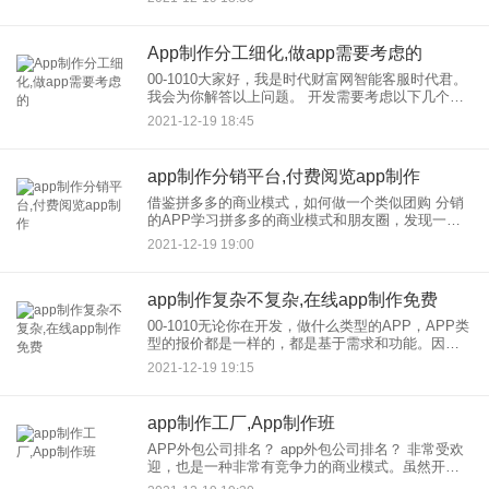
给别人用，你需要多少费用呢？首先来说说下一个
app制作开
App制作分工细化,做app需要考虑的
00-1010大家好，我是时代财富网智能客服时代君。
我会为你解答以上问题。 开发需要考虑以下几个方
面： 1.产品定位：无论什么样的APP在开发，前期
2021-12-19 18:45
的市场分析都是必不可少的。市场调研的重
app制作分销平台,付费阅览app制作
借鉴拼多多的商业模式，如何做一个类似团购 分销
的APP学习拼多多的商业模式和朋友圈，发现一个
神奇的现象。以前的家族群里，送各种保健用的假
2021-12-19 19:00
新闻，现在都是拼多多的拼团请的。 通过拼团-style
裂变，
app制作复杂不复杂,在线app制作免费
00-1010无论你在开发，做什么类型的APP，APP类
型的报价都是一样的，都是基于需求和功能。因
此，一款新闻app在成都和制作的成本一般按照以下
2021-12-19 19:15
几点计算： 1.制作一款新闻app的功能是一款开发
app制作工厂,App制作班
APP外包公司排名？ app外包公司排名？ 非常受欢
迎，也是一种非常有竞争力的商业模式。虽然开发
和公司的国产软件已经发展壮大，但开发和公司本