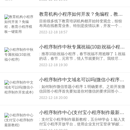
不行010-3101。 2.注册成功后小程序，只
教育机构小程序如何开发？免编程，教育小程序模板一键套用
目前很多线下教育培训机构都开始转变观念，纷纷
布局在线教育业务。特别是疫情以来，开发一个教
育小程序在很大程度上，提高了老师与学生之间的
2022-12-18 18:57
沟通效率。下面，就给大家介绍一下教育小程序开
发需要注意哪些问题。
小程序制作中秋专属祝福(10款祝福小程序)
: 推荐10款祝福小程序，春节祝福不用尬聊了 1.祝福
的话，春节，元宵节，情人节就要到了。我绞尽脑
汁也不知道怎么跟TA打招呼。祝福话小程序。快来
2022-12-18 19:30
帮忙，精美的主题贺卡，精选有趣的祝福话语，给
TA惊
小程序制作中文域名可以吗(微信小程序制作开发成本)
: 如何制作微信答题小程序 1.明确要求。之前开发微
信回答小程序首先要知道你对微信的要求回答小程
序、目标受众、产品定位及其小程序。 2.取一个和
2022-12-18 20:00
别人不一样的名字。当您回答开发微信时，您需要
为
小程序制作中心(支付宝小程序制作最新教程)
: 支付宝小程序制作最新教程，五分钟学会 1.输入支
付宝小程序开放平台，使用企业支付宝登录“蚂蚁金
服开放平台”。 2.创建自己的支付宝小程序，进入开