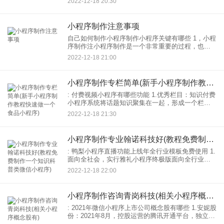
2022-12-18 20:30
发中心，在概览页面快速入口创建支付宝小程序
小程序制作注意事项
自己如何制作小程序制作小程序关键有哪些 1，小程
序制作注小程序制作是一个非常重要的过程，也要
求你做好充分的准备在小程序制作转小程序制作注
2022-12-18 21:00
意小程序 :010这样才能保证小程序制作能更轻松方
便，小程
小程序制作专栏简单(新手小程序制作教程快速做一个食品小程序)
: 付费视频小程序有哪些功能 1.优秀栏目：知识付费
小程序系统将话题知识聚集在一起，形成一个栏
目，方便读者查找和购买。 2.直播课程：知识付费
2022-12-18 21:30
小程序系统课程直播可后台开设，增加与粉丝互
动，方
小程序制作专业翰诺科技好(教程免费制作一个知识科普类微信小程序)
: 鸭梨小程序直播功能上线年全行业模板免费使用 1.
面向全社会，实行雅礼小程序终极版面向全行业模
板，全年免年费支持，不限次数； 2.提供专业7*12
2022-12-18 22:00
小时在线服务，中小微一对一教学企业，开设雅
小程序制作咨询青岗科技(相关小程序概念股有)
: 2021年微信小程序上市公司概念股有哪些 1.安妮股
份：2021年8月，控股运营的腾讯开通平台，独立运
营，为相关用户提供各类服务应用程序及相关服