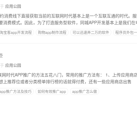
自于
应用公园
上预约消费线下直接获取当前的互联网时代基本上是一个互联互通的时代。服
要消费模式。因此，为了打造服务型软件，同城APP开发基本上是我们在
淘宝客app开发流程
购物app制作流程
可以迅速弄二万的软件
程序员外包
些
自于
应用公园
APP推广的方法五花八门，常用的推广方法有： 1、上传应用商店，单纯的API包上
想上推荐位或者分类榜单排行榜的话就得付费，还有一些应用商店出售
app推广方法及技巧
如何有效推广app
app推广怎么做