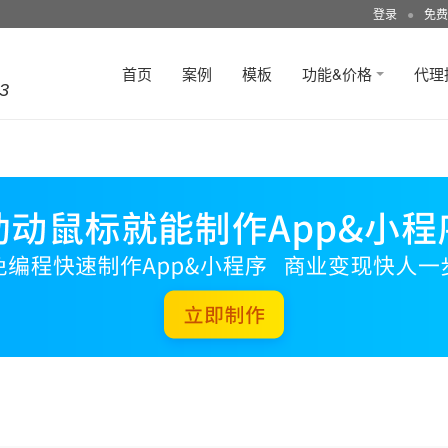
登录
●
免费
首页
案例
模板
功能&价格
代理
3