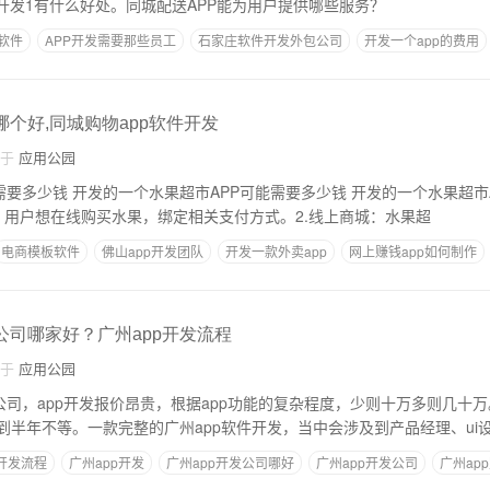
P开发1有什么好处。同城配送APP能为用户提供哪些服务？
s软件
APP开发需要那些员工
石家庄软件开发外包公司
开发一个app的费用
新手app制作
哪个好,同城购物app软件开发
自于
应用公园
 开发的一个水果超市APP可能需要多少
：用户想在线购买水果，绑定相关支付方式。2.线上商城：水果超
电商模板软件
佛山app开发团队
开发一款外卖app
网上赚钱app如何制作
公司哪家好？广州app开发流程
自于
应用公园
公司，app开发报价昂贵，根据app功能的复杂程度，少则十万多则几十万
到半年不等。一款完整的广州app软件开发，当中会涉及到产品经理、ui
p开发流程
广州app开发
广州app开发公司哪好
广州app开发公司
广州ap