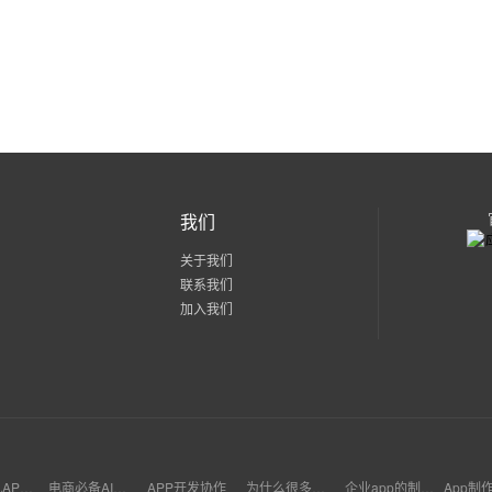
我们
关于我们
联系我们
加入我们
体育手机APP开发
电商必备AI小程序
APP开发协作
为什么很多外卖系统没有app
企业app的制作过程
App制