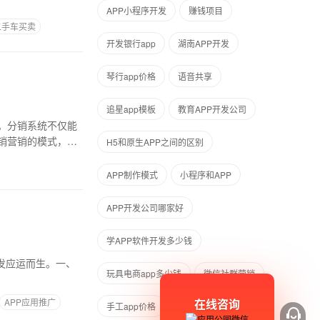
APP小程序开发
赚钱项目
二手车买卖
开发银行app
湖南APP开发
琴行app价格
语音共享
追星app模板
教育APP开发公司
。分销系统不仅能
销营销的模式，社
H5和原生APP之间的区别
APP制作模式
小程序和APP
APP开发公司哪家好
学APP软件开发多少钱
发应运而生。一、
玩具电商app多少钱
微信社群营销
在线咨询
APP应用推广
手工app价格
移动应用开发