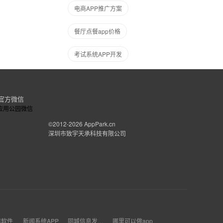
电商APP推广方案
餐厅点餐app价格
考试系统APP开发
官方微信
©2012-2026
AppPark.cn
深圳市致宇天承科技有限公司
作软件
新闻系统APP
同城信息发布类的app制作
哪里可以做app