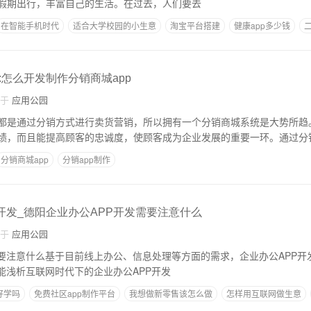
假期出行，丰富自己的生活。在过去，人们要去
在智能手机时代
适合大学校园的小生意
淘宝平台搭建
健康app多少钱
:怎么开发制作分销商城app
自于
应用公园
都是通过分销方式进行卖货营销，所以拥有一个分销商城系统是大势所趋
绩，而且能提高顾客的忠诚度，使顾客成为企业发展的重要一环。通过分
分销商城app
分销app制作
市开发_德阳企业办公APP开发需要注意什么
自于
应用公园
需要注意什么基于目前线上办公、信息处理等方面的需求，企业办公APP开
能浅析互联网时代下的企业办公APP开发
好学吗
免费社区app制作平台
我想做新零售该怎么做
怎样用互联网做生意