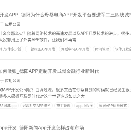
开发APP_德阳为什么母婴电商APP开发平台要进军二三四线城
自于
应用公园
为什么会那么火？随着网络技术的高速发展以及APP开发技术的进步，很多
大家都用上了外卖APP软件，让我们不再需
手机软件多少钱
一键抠图APP开发
舞蹈学习APP开发
时间管理
软件开发
p如何做账_德阳APP定制开发成就金融行业新时代
自于
应用公园
的APP开发公司呢？白驹过隙，很多东西在你察觉到的时候就已经发生很
很多人感概互联网时代对这个世界造成如此之大
58同城app
兴趣社交APP排名
施工管理
app小程序
家居APP运营模式
pp开发_德阳新闻App开发怎样占领市场