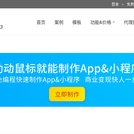
登录
●
免费
首页
案例
模板
功能&价格
代理
3