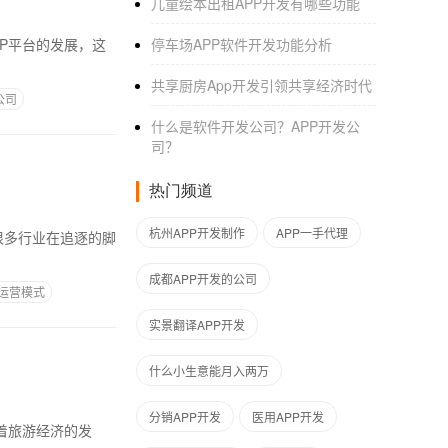
儿童绘本出租APP开发有哪些功能
P平台的发展，这
停车场APP软件开发功能分析
共享厨房App开发引领共享经济时代
公司
什么是软件开发公司？APP开发公
司？
热门频道
杭州APP开发制作
APP一手代理
很多行业在追逐的脚
成都APP开发的公司
P运营模式
实景翻译APP开发
什么小生意能月入两万
分销APP开发
医用APP开发
着旅游经济的发