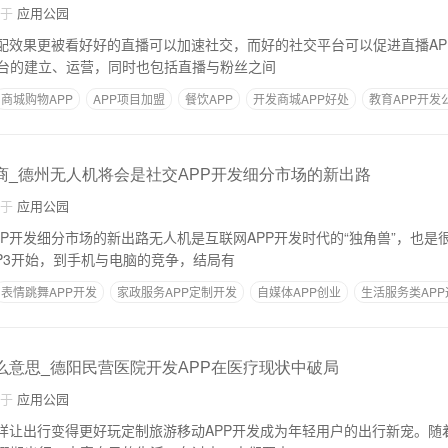
自于
应用公园
搭配效果更被看好好的直播可以加速社交，而好的社交平台可以促进直播AP
台的建立、运营，同时也包括直播与粉丝之间
商城购物APP
APP项目加盟
餐饮APP
开发商城APP好处
教育APP开发
发商_德州无人机将会是社交APP开发细分市场的新出路
自于
应用公园
PP开发细分市场的新出路无人机是互联网APP开发时代的“独角兽”，也是
P3开始，到手机与电脑的竞争，结局有
表情跳舞APP开发
家政服务APP定制开发
自媒体APP创业
生活服务类AP
什么意思_德阳民营医院开发APP在医疗现状中破局
自于
应用公园
怎样让出行变得更好玩定制旅游移动APP开发成为年轻用户的出行新宠。随