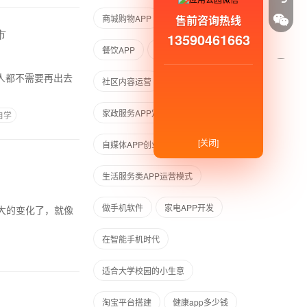
售前咨询热线
商城购物APP
APP项目加盟
市
13590461663
餐饮APP
开发商城APP好处
人都不需要再出去
社区内容运营
表情跳舞APP开发
家政服务APP定制开发
自学
[关闭]
自媒体APP创业
生活服务类APP运营模式
做手机软件
家电APP开发
大的变化了，就像
在智能手机时代
适合大学校园的小生意
淘宝平台搭建
健康app多少钱