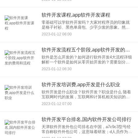
过鼠标拖拽，所见即所得，HTML5轻应用设计；网
上DI
软件开发课程,app软件开发课程
零基础可以学软件开发吗？大家对程序员的印象就
是格子衬衫、黑色单肩包、少字少发的形象。然
而，随着互联网技术的不断迭代更新，程序员的价
2023-01-12 06:00
值开始上升，工资高得令人羡慕。在业内也享有很
高的声誉。 鲜肉和腊肉
软件开发流程五个阶段,app软件开发的费用和流程
软件是怎么开发的？如何进行软件开发4大流程详细
解析一个软件是如何从零开始开发的？需要划分哪
些阶段？谁需要参与？有可能和程序员一起开发开
2023-01-12 06:30
发软件吗？移动互联网时代，对软件开发的需求很
大然而，软件开发是专业
软件开发培训费,app开发是什么职业
软件开发是什么职业？软件开发？职业是什么 随着
互联网时代的发展，互联网和计算机相关知识的应
用已经普及，软件开发的需求逐渐供不应求。据说
2023-01-12 07:00
软件开发工资高，待遇好。那么，软件开发？到底
是什么？开发的职业
软件开发平台排名,国内软件开发公司排行
天津软件开发外包公司排名在中国，a7c9c3型号经
常自称软件外包公司，这意味着研发；d人员作为原
材料直接销售给客户。事实上，如果软件外包公司