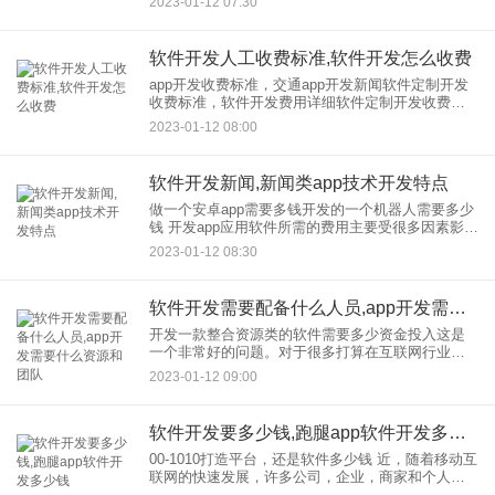
2023-01-12 07:30
得到很好的控制，它仍然赚钱。但为数不多种模
式，根据作品内容定
软件开发人工收费标准,软件开发怎么收费
app开发收费标准，交通app开发新闻软件定制开发
收费标准，软件开发费用详细软件定制开发收费标
准，软件开发费用详细 定制开发充电标准，开发费
2023-01-12 08:00
用详情。 随着信息技术的发展，市场上出现了各种
软件开发新闻,新闻类app技术开发特点
做一个安卓app需要多钱开发的一个机器人需要多少
钱 开发app应用软件所需的费用主要受很多因素影
响，其中比较重要的是通过查看安卓软件开发功能
2023-01-12 08:30
的复杂程度和需要投入的人数来计算所需的app开发
价格。
软件开发需要配备什么人员,app开发需要什么资源和团队
开发一款整合资源类的软件需要多少资金投入这是
一个非常好的问题。对于很多打算在互联网行业创
业的人来说，知道一款软件在开发需要多少资源是
2023-01-12 09:00
非常重要的，这不仅涉及到项目的启动，还涉及到
项目能否在一定时间内顺利
软件开发要多少钱,跑腿app软件开发多少钱
00-1010打造平台，还是软件多少钱 近，随着移动互
联网的快速发展，许多公司，企业，商家和个人都
想要开发自己的APP。因为没有专业的技术团队，